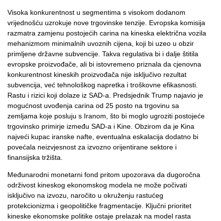
Visoka konkurentnost u segmentima s visokom dodanom
vrijednošću uzrokuje nove trgovinske tenzije. Evropska komisija
razmatra zamjenu postojećih carina na kineska električna vozila
mehanizmom minimalnih uvoznih cijena, koji bi uzeo u obzir
primljene državne subvencije. Takva regulativa bi i dalje štitila
evropske proizvođače, ali bi istovremeno priznala da cjenovna
konkurentnost kineskih proizvođača nije isključivo rezultat
subvencija, već tehnološkog napretka i troškovne efikasnosti.
Rastu i rizici koji dolaze iz SAD-a. Predsjednik Trump najavio je
mogućnost uvođenja carina od 25 posto na trgovinu sa
zemljama koje posluju s Iranom, što bi moglo ugroziti postojeće
trgovinsko primirje između SAD-a i Kine. Obzirom da je Kina
najveći kupac iranske nafte, eventualna eskalacija dodatno bi
povećala neizvjesnost za izvozno orijentirane sektore i
finansijska tržišta.
Međunarodni monetarni fond pritom upozorava da dugoročna
održivost kineskog ekonomskog modela ne može počivati
isključivo na izvozu, naročito u okruženju rastućeg
protekcionizma i geopolitičke fragmentacije. Ključni prioritet
kineske ekonomske politike ostaje prelazak na model rasta