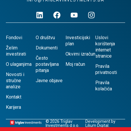
Fondovi
O društvu
Investicijski
Uslovi
plan
korištenja
Želim
Dokumenti
internet
investirati
Okvirni izračun
stranice
Često
O ulaganjima
postavljana
Moj račun
Pravila
pitanja
privatnosti
Novosti i
stručne
Javne objave
Pravila
analize
kolačića
Kontakt
Karijera
© 2026 Triglav
Development by
Investments d.o.o.
Lilium Digital.