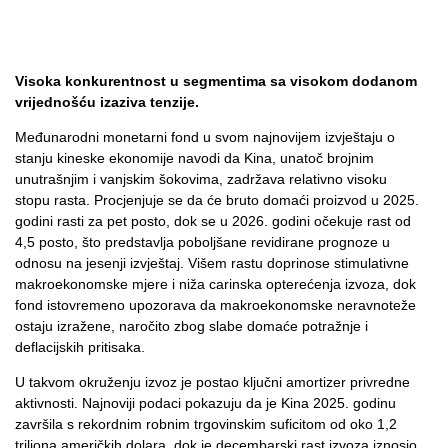
Visoka konkurentnost u segmentima sa visokom dodanom
vrijednošću izaziva tenzije.
Međunarodni monetarni fond u svom najnovijem izvještaju o
stanju kineske ekonomije navodi da Kina, unatoč brojnim
unutrašnjim i vanjskim šokovima, zadržava relativno visoku
stopu rasta. Procjenjuje se da će bruto domaći proizvod u 2025.
godini rasti za pet posto, dok se u 2026. godini očekuje rast od
4,5 posto, što predstavlja poboljšane revidirane prognoze u
odnosu na jesenji izvještaj. Višem rastu doprinose stimulativne
makroekonomske mjere i niža carinska opterećenja izvoza, dok
fond istovremeno upozorava da makroekonomske neravnoteže
ostaju izražene, naročito zbog slabe domaće potražnje i
deflacijskih pritisaka.
U takvom okruženju izvoz je postao ključni amortizer privredne
aktivnosti. Najnoviji podaci pokazuju da je Kina 2025. godinu
završila s rekordnim robnim trgovinskim suficitom od oko 1,2
triliona američkih dolara, dok je decembarski rast izvoza iznosio