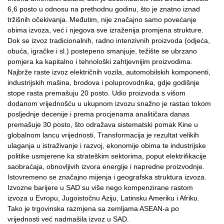
6,6 posto u odnosu na prethodnu godinu, što je znatno iznad
tržišnih očekivanja. Međutim, nije značajno samo povećanje
obima izvoza, već i njegova sve izraženija promjena strukture.
Dok se izvoz tradicionalnih, radno intenzivnih proizvoda (odjeća,
obuća, igračke i sl.) postepeno smanjuje, težište se ubrzano
pomjera ka kapitalno i tehnološki zahtjevnijim proizvodima.
Najbrže raste izvoz električnih vozila, automobilskih komponenti,
industrijskih mašina, brodova i poluprovodnika, gdje godišnje
stope rasta premašuju 20 posto. Udio proizvoda s višom
dodanom vrijednošću u ukupnom izvozu snažno je rastao tokom
posljednje decenije i prema procjenama analitičara danas
premašuje 30 posto, što odražava sistematski pomak Kine u
globalnom lancu vrijednosti. Transformacija je rezultat velikih
ulaganja u istraživanje i razvoj, ekonomije obima te industrijske
politike usmjerene ka strateškim sektorima, poput elektrifikacije
saobraćaja, obnovljivih izvora energije i napredne proizvodnje.
Istovremeno se značajno mijenja i geografska struktura izvoza.
Izvozne barijere u SAD su više nego kompenzirane rastom
izvoza u Evropu, Jugoistočnu Aziju, Latinsku Ameriku i Afriku.
Tako je trgovinska razmjena sa zemljama ASEAN-a po
vrijednosti već nadmašila izvoz u SAD.