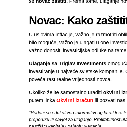
se
novac zaštiti.
Prema tome, ulaganje novca
Novac: Kako zaštiti
U uslovima inflacije, važno je razmotriti obl
bilo moguće, važno je ulagati u one investici
važno donositi investicijske odluke na temel
Ulaganje sa Triglav Investments
omogućav
investiranje u najveće svjetske kompanije. 
poveća rast realne vrijednosti novca.
Ukoliko želite samostalno uraditi
okvirni i
putem linka
Okvirni izračun
ili pozvati nas
*Podaci su edukativno-informativnog karaktera te 
preporuku ili savjet za ulaganje. Profitabilnost ul
na tržištu kapitala i trajanju ulaganja.