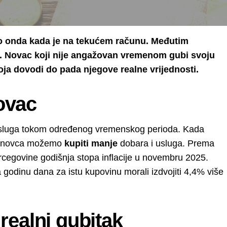
amo onda kada je na tekućem računu. Međutim
. Novac koji nije angažovan vremenom gubi svoju
 koja dovodi do pada njegove realne vrijednosti.
novac
 usluga tokom određenog vremenskog perioda. Kada
nom novca možemo
kupiti manje
dobara i usluga. Prema
rcegovine godišnja stopa inflacije u novembru 2025.
 godinu dana za istu kupovinu morali izdvojiti 4,4% više
realni gubitak