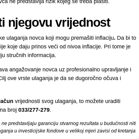
 ne predstavlja rizik kojeg se treba plašiti.
ti njegovu vrijednost
ike ulaganja novca koji mogu premašiti inflaciju
.
Da bi to
je koje daju prinos veći od nivoa inflacije. Pri tome je
ju stručnih informacija.
a angažovanje novca uz profesionalno upravljanje i
Cilj ove vrste ulaganja je da se dugoročno očuva i
zračun
vrijednosti svog ulaganja, to možete uraditi
 na broj
033/277-279
.
ne predstavljaju garanciju stvarnog rezultata u budućnosti niti
aganja u investicijske fondove u velikoj mjeri zavisi od kretanja