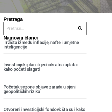
Pretraga
Najnoviji članci
Tržišta između inflacije, nafte i umjetne
inteligencije
Investicijski plan ili jednokratna uplata:
kako početi ulagati
Početak sezone objave zarada u sjeni
geopolitičkih rizika
Otvoreni investicijski fondovi: šta su i kako