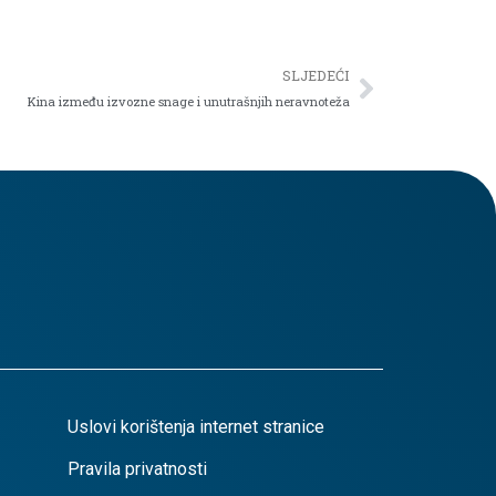
SLJEDEĆI
Kina između izvozne snage i unutrašnjih neravnoteža
Uslovi korištenja internet stranice
Pravila privatnosti