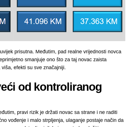
ri uvijek prisutna. Međutim, pad realne vrijednosti novca
neprimjetno smanjuje ono što za taj novac zaista
 viša, efekti su sve značajniji.
veći od kontroliranog
đutim, pravi rizik je držati novac sa strane i ne raditi
čno vođenje i malo strpljenja, ulaganje postaje način da