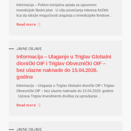
PODACI O DOGAĐAJU Navesti događaj Odluka o sazivanju
Informacija – Poklon inicijalna uplata za ugovoreni
Skupštine Datum nastanka događaja...
investicijski štedni plan U cilju povećanja interesa fizičkih
lica da istraže mogućnosti ulaganja u investicijske fondove
Društvo organizuje posebnu ponudu koja podrazumijeva
Read more
inicijalnu uplatu od 20 KM na investicijski račun klijenta u
fondu u vidu udjela koje će uplatiti Društvo uime i za račun
investitora za prvih 50 novih klijenata koji u periodu trajanja
posebne ponude zaključe investicijski plan. Posebna ponuda
iz prethodnog stava počinje 16.04.2026. godine i traje do
JAVNE OBJAVE
31.05.2026. godine i važi za prvih 50 novih klijenata koji u
Informacija – Ulaganje u Triglav Globalni
periodu trajanja posebne ponude dostave zahtjev za
dionički OIF i Triglav Obveznički OIF –
kupovinu udjela u okviru investicijskog...
bez ulazne naknade do 15.04.2026.
godine
Informacija – Ulaganje u Triglav Globalni dionički OIF i Triglav
Obveznički OIF – bez ulazne naknade do 15.04.2026. godine
Uprava Triglav Investments društva za upravljanje
fondovima d.o.o. Sarajevo koje upravlja Triglav Globalni
Read more
dionički otvorenim investicijskim fondom sa javnom ponudom
i Triglav Obveznički otvorenim investicijskim fondom sa
javnom ponudom donijela je odluku o privremenom ukidanju
ulazne naknade za fondove Triglav Globalni dionički OIF i
Triglav Obveznički OIF do 15.04.2026. godine. Slijedom
JAVNE OBJAVE