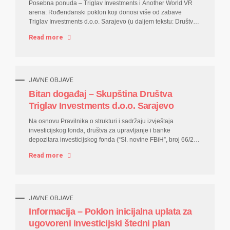
Posebna ponuda – Triglav Investments i Another World VR
arena: Rođendanski poklon koji donosi više od zabave
Triglav Investments d.o.o. Sarajevo (u daljem tekstu: Društvo)
u saradnji sa poslovnim partnerom DayDream d.o.o.
Read more
Sarajevo, nosilac franšiznih prava za Another World u BiH (u
daljem tekstu: VR arena) organizuje posebnu ponudu za
ulaganje u otvorene investicijske fondove sa javnom
ponudom kojima upravlja Društvo na način da lica koja u
periodu 15.07.20206. godine – 31.08.20206. godine
JAVNE OBJAVE
organizuju rođendansku proslavu u VR areni ostvaruju
Bitan događaj – Skupština Društva
investicijski vaučer u iznosu 50 KM u vidu udjela u
Triglav Investments d.o.o. Sarajevo
investicijskom fondu kojim upravlja Društvo, a koji će u
njihovo...
Na osnovu Pravilnika o strukturi i sadržaju izvještaja
investicijskog fonda, društva za upravljanje i banke
depozitara investicijskog fonda (“Sl. novine FBiH”, broj 66/22),
Triglav Investments društvo za upravljanje fondovima d.o.o.
Read more
Sarajevo objavljuje IZVJEŠTAJ O DOGAĐAJU KOJI BITNO
UTIČE NA FINANSIJSKO POSLOVANJE EMITENTA OPĆI
PODACI O EMITENTU Puna i skraćena firma Triglav
Investments društvo za upravljanje fondovima d.o.o. Sarajevo
Triglav Investments d.o.o. Sarajevo Adresa sjedišta Mehmed
JAVNE OBJAVE
paše Sokolovića 15, Sarajevo Broj telefona i telefaks 00387
Informacija – Poklon inicijalna uplata za
33 277 270 i fax 277 271 E-mail i web stranica
ugovoreni investicijski štedni plan
info@triglavinvestments.ba www.triglavinvestments.ba