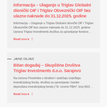
odluke, ulazna naknada neće biti naplaćena ulagačima
Informacija – Ulaganje u Triglav Globalni
čija uplata pristigne na transakcijski račun fonda Triglav
dionički OIF i Triglav Obveznički OIF bez
Globalni dionički OIF i/ili Triglav Obveznički OIF u periodu od
01.03.2026. godine zaključno sa 15.04.2026. godine. Više...
ulazne naknade do 31.12.2025. godine
Informacija – Ulaganje u Triglav Globalni dionički OIF i Triglav
Obveznički OIF bez ulazne naknade do 31.12.2025. godine
Uprava Triglav Investments društva za upravljanje fondovima
d.o.o. Sarajevo koje upravlja Triglav Globalni dionički
Read more
otvorenim investicijskim fondom sa javnom ponudom i Triglav
Obveznički otvorenim investicijskim fondom sa javnom
ponudom donijela je odluku o produženju perioda u kojem se
ne naplaćuje ulazna naknada u fondove OIF Triglav Globalni
dionički i OIF Triglav Obveznički do 31.12.2025. godine.
JAVNE OBJAVE
Slijedom odluke, ulazna naknada neće biti
Bitan događaj – Skupština Društva
naplaćena ulagačima čija uplata pristigne na transakcijski
Triglav Investments d.o.o. Sarajevo
račun fonda OIF Triglav Globalni dionički i/ili OIF Triglav
Obveznički zaključno sa 31.12.2025. godine. Više informacija
Na osnovu Pravilnika o strukturi i sadržaju izvještaja
o...
investicijskog fonda, društva za upravljanje i banke
depozitara investicijskog fonda (“Sl. novine FBiH”, broj 66/22),
Triglav Investments društvo za upravljanje fondovima d.o.o.
Read more
Sarajevo objavljuje IZVJEŠTAJ O DOGAĐAJU KOJI BITNO
UTIČE NA FINANSIJSKO POSLOVANJE EMITENTA OPĆI
PODACI O EMITENTU Puna i skraćena firma Triglav