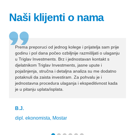
4
5
Naši klijenti o nama
6
7
8
Prema preporuci od jednog kolege i prijatelja sam prije
godinu i pol dana počeo ozbiljnije razmišljati o ulaganju
9
u Triglav Investments. Brz i jednostavan kontakt s
0
djelatnikom Triglav Investments, jasne upute i
pojašnjenja, stručna i detaljna analiza su me dodatno
potaknuli da zaista investiram. Za pohvalu je i
jednostavna procedura ulaganja i ekspeditivnost kada
je u pitanju uplata/isplata.
B.J.
dipl. ekonomista, Mostar