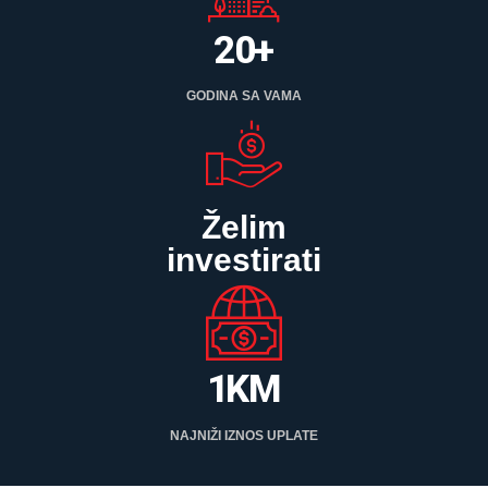
1
9
2
0
+
3
GODINA SA VAMA
4
5
6
Želim
7
investirati
8
9
0
0
1
K
M
2
NAJNIŽI IZNOS UPLATE
3