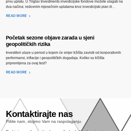
prvu uplatu. U Triglav Investments investicijske fondove možete ulagati na
dva načina: redovnim mjesečnim uplatama kroz investicijski plan ili
jednokratnom uplatom većeg iznosa. Koji je pravi za vas ne zavisi od toga
READ MORE
koji je „bolji“ u apsolutnom smislu, nego od vašeg cilja, raspoložive sume i
toga da li radije želite ulagati postepeno ili odjednom.
Početak sezone objave zarada u sjeni
geopolitičkih rizika
Investitori ulaze u period u kojem će smjer tržišta zavisiti od korporativnih
performansi, inflacije i geopolitičkih događaja. Koliko su tržišta
pripremljena za ovaj test?
READ MORE
Kontaktirajte nas
Pišite nam, stojimo Vam na raspolaganju.