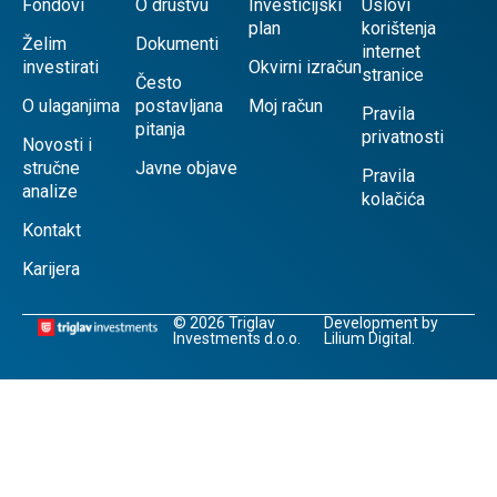
Fondovi
O društvu
Investicijski
Uslovi
plan
korištenja
Želim
Dokumenti
internet
investirati
Okvirni izračun
stranice
Često
O ulaganjima
postavljana
Moj račun
Pravila
pitanja
privatnosti
Novosti i
stručne
Javne objave
Pravila
analize
kolačića
Kontakt
Karijera
© 2026 Triglav
Development by
Investments d.o.o.
Lilium Digital.