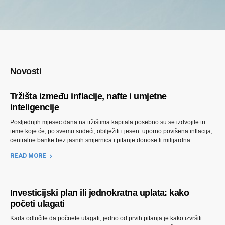
Novosti
Tržišta između inflacije, nafte i umjetne
inteligencije
Posljednjih mjesec dana na tržištima kapitala posebno su se izdvojile tri
teme koje će, po svemu sudeći, obilježiti i jesen: uporno povišena inflacija,
centralne banke bez jasnih smjernica i pitanje donose li milijardna
ulaganja u umjetnu inteligenciju očekivane rezultate. Zajednički imenitelj
READ MORE
svega je tržište koje postaje sve selektivnije. Američka centralna banka
ponovo je zadržala kamatne...
Investicijski plan ili jednokratna uplata: kako
početi ulagati
Kada odlučite da počnete ulagati, jedno od prvih pitanja je kako izvršiti