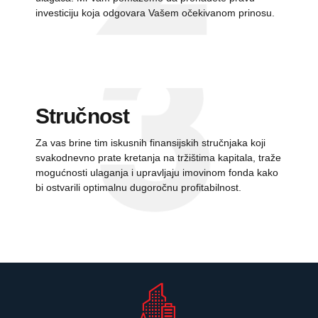
investiciju koja odgovara Vašem očekivanom prinosu.
0
Stručnost
1
Za vas brine tim iskusnih
finansijskih
stručnjaka koji
2
svakodnevno prate kretanja na tržištima kapitala, traže
3
mogućnosti ulaganja i upravljaju imovinom fonda kako
bi ostvarili optimalnu dugoročnu profitabilnost.
4
5
6
7
0
8