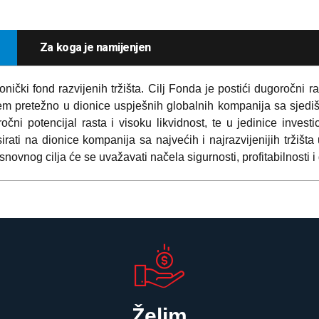
Za koga je namijenjen
onički fond razvijenih tržišta. Cilj Fonda je postići dugoročni r
njem pretežno u dionice uspješnih globalnih kompanija sa sjed
ni potencijal rasta i visoku likvidnost, te u jedinice investici
irati na dionice kompanija sa najvećih i najrazvijenijih tržišta
novnog cilja će se uvažavati načela sigurnosti, profitabilnosti i
Želim