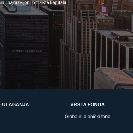
i najrazvijenijih tržišta kapitala.
E ULAGANJA
VRSTA FONDA
Globalni dionički fond