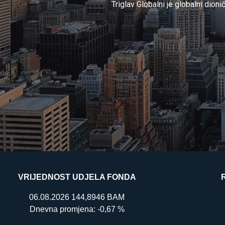
Triglav Globalni je globalni dioni
VRIJEDNOST UDJELA FONDA
06.08.2026
144,8946
BAM
Dnevna promjena:
-0,67
%