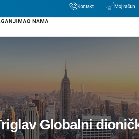
Kontakt
Moj račun
AGANJIMA
O NAMA
riglav Globalni dionič