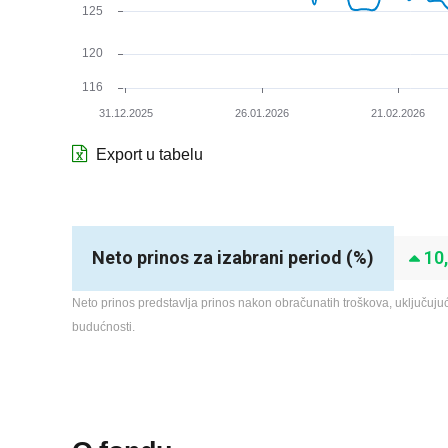
Neto prinos za izabrani period (%)
10
Neto prinos predstavlja prinos nakon obračunatih troškova, uključujući
budućnosti.