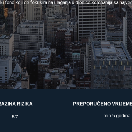
čki fond koji se fokusira na ulaganja u dionice kompanija sa najvećih 
RAZINA RIZIKA
PREPORUČENO VRIJEM
min 5 godina
5/7