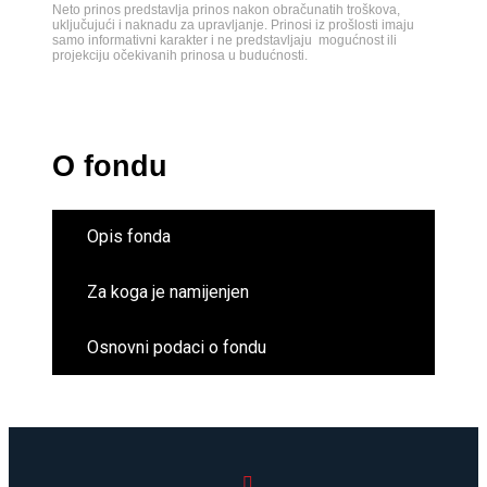
Neto prinos predstavlja prinos nakon obračunatih troškova,
uključujući i naknadu za upravljanje. Prinosi iz prošlosti imaju
samo informativni karakter i ne predstavljaju mogućnost ili
projekciju očekivanih prinosa u budućnosti
.
O fondu
Opis fonda
Za koga je namijenjen
Osnovni podaci o fondu