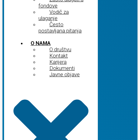
fondove
Vodič za
ulaganje
Često
postavljana pitanja
O NAMA
O društvu
Kontakt
Karijera
Dokumenti
Javne objave