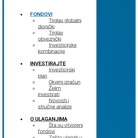
FONDOVI
Triglav globalni
dionički
Triglav
obveznički
Investicijske
kombinacije
INVESTIRAJTE
Investicijski
plan
Okvirni izračun
Želim
investirati
Novosti i
stručne analize
O ULAGANJIMA
Šta su otvoreni
fondovi
Zašto ulagati u