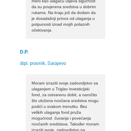
meni kao ulagaču ulijeva sigurnost
da su povjerena sredstva u dobrim
rukama. Na kraju još da dodam da
je dosadašnji prinos od ulaganja u
potpunosti iznad mojih polaznih
očekivanja.
D.P.
dipl. pravnik, Sarajevo
Moram izraziti svoje zadovoljstvo sa
ulaganjem u Triglav investicijski
fond, za ostvarenu dobit, a naročito
što uložena novčana sredstva mogu
podići u svakom trenutku. Bez
velikih ulaganja fond pruža
mogućnost čuvanja i povećanja
novčanih sredstava. Također moram
izraziti svoje zadovoljstvo na