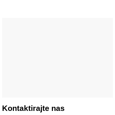
Dokumentacija
Dokumentaciju za ulaganje
preuzmite
ovdje.
Kontaktirajte nas