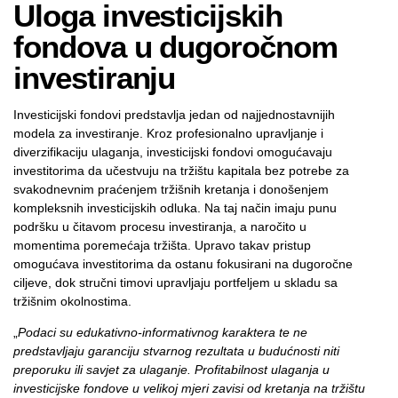
Uloga investicijskih
fondova u dugoročnom
investiranju
Investicijski fondovi predstavlja jedan od najjednostavnijih
modela za investiranje. Kroz profesionalno upravljanje i
diverzifikaciju ulaganja, investicijski fondovi omogućavaju
investitorima da učestvuju na tržištu kapitala bez potrebe za
svakodnevnim praćenjem tržišnih kretanja i donošenjem
kompleksnih investicijskih odluka. Na taj način imaju punu
podršku u čitavom procesu investiranja, a naročito u
momentima poremećaja tržišta. Upravo takav pristup
omogućava investitorima da ostanu fokusirani na dugoročne
ciljeve, dok stručni timovi upravljaju portfeljem u skladu sa
tržišnim okolnostima.
„
Podaci su edukativno-informativnog karaktera te ne
predstavljaju garanciju stvarnog rezultata u budućnosti niti
preporuku ili savjet za ulaganje. Profitabilnost ulaganja u
investicijske fondove u velikoj mjeri zavisi od kretanja na tržištu