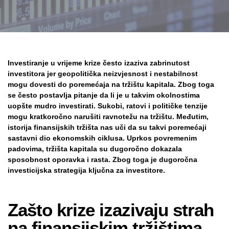
Investiranje u vrijeme krize često izaziva zabrinutost
investitora jer geopolitička neizvjesnost i nestabilnost
mogu dovesti do poremećaja na tržištu kapitala. Zbog toga
se često postavlja pitanje da li je u takvim okolnostima
uopšte mudro investirati. Sukobi, ratovi i političke tenzije
mogu kratkoročno narušiti ravnotežu na tržištu. Međutim,
istorija finansijskih tržišta nas uči da su takvi poremećaji
sastavni dio ekonomskih ciklusa. Uprkos povremenim
padovima, tržišta kapitala su dugoročno dokazala
sposobnost oporavka i rasta. Zbog toga je dugoročna
investicijska strategija ključna za investitore.
Zašto krize izazivaju strah
na finansijskim tržištima