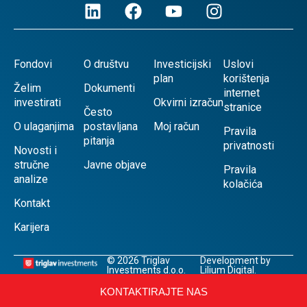
Fondovi
O društvu
Investicijski
Uslovi
plan
korištenja
Želim
Dokumenti
internet
investirati
Okvirni izračun
stranice
Često
O ulaganjima
postavljana
Moj račun
Pravila
pitanja
privatnosti
Novosti i
stručne
Javne objave
Pravila
analize
kolačića
Kontakt
Karijera
© 2026 Triglav
Development by
Investments d.o.o.
Lilium Digital.
KONTAKTIRAJTE NAS