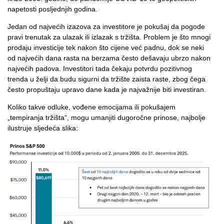
napetosti posljednjih godina.
Jedan od najvećih izazova za investitore je pokušaj da pogode
pravi trenutak za ulazak ili izlazak s tržišta. Problem je što mnogi
prodaju investicije tek nakon što cijene već padnu, dok se neki
od najvećih dana rasta na berzama često dešavaju ubrzo nakon
najvećih padova. Investitori tada čekaju potvrdu pozitivnog
trenda u želji da budu sigurni da tržište zaista raste, zbog čega
često propuštaju upravo dane kada je najvažnije biti investiran.
Koliko takve odluke, vođene emocijama ili pokušajem
„tempiranja tržišta“, mogu umanjiti dugoročne prinose, najbolje
ilustruje sljedeća slika: