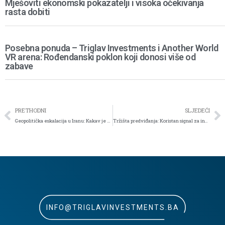
Mješoviti ekonomski pokazatelji i visoka očekivanja
rasta dobiti
Posebna ponuda – Triglav Investments i Another World
VR arena: Rođendanski poklon koji donosi više od
zabave
PRETHODNI
SLJEDEĆI
Geopolitička eskalacija u Iranu: Kakav je utjecaj na tržišta kapitala?
Tržišta predviđanja: Koristan signal za investitore ili samo novi oblik šuma?
INFO@TRIGLAVINVESTMENTS.BA