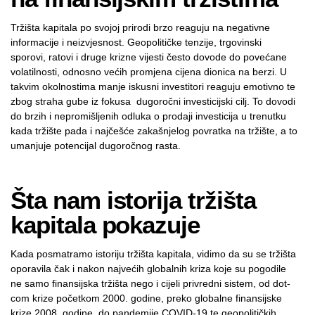
Tržišta kapitala po svojoj prirodi brzo reaguju na negativne
informacije i neizvjesnost. Geopolitičke tenzije, trgovinski
sporovi, ratovi i druge krizne vijesti često dovode do povećane
volatilnosti, odnosno većih promjena cijena dionica na berzi. U
takvim okolnostima manje iskusni investitori reaguju emotivno te
zbog straha gube iz fokusa dugoročni investicijski cilj. To dovodi
do brzih i nepromišljenih odluka o prodaji investicija u trenutku
kada tržište pada i najčešće zakašnjelog povratka na tržište, a to
umanjuje potencijal dugoročnog rasta.
Šta nam istorija tržišta
kapitala pokazuje
Kada posmatramo istoriju tržišta kapitala, vidimo da su se tržišta
oporavila čak i nakon najvećih globalnih kriza koje su pogodile
ne samo finansijska tržišta nego i cijeli privredni sistem, od dot-
com krize početkom 2000. godine, preko globalne finansijske
krize 2008. godine, do pandemije COVID-19 te geopolitičkih