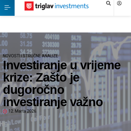
NOVOSTI I STRUČNE ANALIZE
Investiranje u vrijeme
krize: Zašto je
dugoročno
investiranje važno
12. Marta 2026.