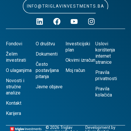
INFO@TRIGLAVINVESTMENTS.BA
Fondovi
O društvu
Investicijski
Uslovi
plan
korištenja
Želim
Dokumenti
internet
investirati
Okvirni izračun
stranice
Često
O ulaganjima
postavljana
Moj račun
Pravila
pitanja
privatnosti
Novosti i
stručne
Javne objave
Pravila
analize
kolačića
Kontakt
Karijera
© 2026 Triglav
Development by