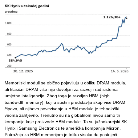
Memorijski moduli se obično pojavljuju u obliku DRAM modula,
ali klasični DRAM više nije dovoljan za razvoj i rad sistema
umjetne inteligencije. Zbog toga je razvijen HBM (high
bandwidth memory), koji u suštini predstavlja skup više DRAM
čipova, ali njihovo povezivanje u HBM module je tehnološki
veoma zahtjevno. Trenutno su na globalnom nivou samo tri
kompanije koje proizvode HBM module. To su južnokorejski SK
Hynix i Samsung Electronics te američka kompanija Micron.
Potražnja za HBM memorijom je toliko visoka da postojeći