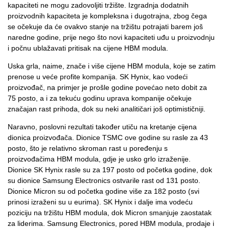
kapaciteti ne mogu zadovoljiti tržište. Izgradnja dodatnih
proizvodnih kapaciteta je kompleksna i dugotrajna, zbog čega
se očekuje da će ovakvo stanje na tržištu potrajati barem još
naredne godine, prije nego što novi kapaciteti uđu u proizvodnju
i počnu ublažavati pritisak na cijene HBM modula.
Uska grla, naime, znače i više cijene HBM modula, koje se zatim
prenose u veće profite kompanija. SK Hynix, kao vodeći
proizvođač, na primjer je prošle godine povećao neto dobit za
75 posto, a i za tekuću godinu uprava kompanije očekuje
značajan rast prihoda, dok su neki analitičari još optimističniji.
Naravno, poslovni rezultati također utiču na kretanje cijena
dionica proizvođača. Dionice TSMC ove godine su rasle za 43
posto, što je relativno skroman rast u poređenju s
proizvođačima HBM modula, gdje je usko grlo izraženije.
Dionice SK Hynix rasle su za 197 posto od početka godine, dok
su dionice Samsung Electronics ostvarile rast od 131 posto.
Dionice Micron su od početka godine više za 182 posto (svi
prinosi izraženi su u eurima). SK Hynix i dalje ima vodeću
poziciju na tržištu HBM modula, dok Micron smanjuje zaostatak
za liderima. Samsung Electronics, pored HBM modula, prodaje i