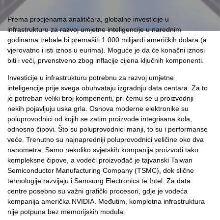
Prema procjenama analitičara, globalne investicije u
infrastrukturu za razvoj umjetne inteligencije u narednim
godinama trebale bi premašiti 1.000 milijardi američkih dolara (a
vjerovatno i isti iznos u eurima). Moguće je da će konačni iznosi
biti i veći, prvenstveno zbog inflacije cijena ključnih komponenti.
Investicije u infrastrukturu potrebnu za razvoj umjetne
inteligencije prije svega obuhvataju izgradnju data centara. Za to
je potreban veliki broj komponenti, pri čemu se u proizvodnji
nekih pojavljuju uska grla. Osnova moderne elektronike su
poluprovodnici od kojih se zatim proizvode integrisana kola,
odnosno čipovi. Što su poluprovodnici manji, to su i performanse
veće. Trenutno su najnapredniji poluprovodnici veličine oko dva
nanometra. Samo nekoliko svjetskih kompanija proizvodi tako
kompleksne čipove, a vodeći proizvođač je tajvanski Taiwan
Semiconductor Manufacturing Company (TSMC), dok slične
tehnologije razvijaju i Samsung Electronics te Intel. Za data
centre posebno su važni grafički procesori, gdje je vodeća
kompanija američka NVIDIA. Međutim, kompletna infrastruktura
nije potpuna bez memorijskih modula.