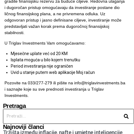
gradite finansijsku rezervu za buduće ciljeve. Redovna ulaganja
i dugoročan pristup omogućavaju da investiranje postane dio
ličnog finansijskog plana, a ne privremena odluka. Uz
odgovoran pristup i jasno definisane ciljeve, investiranje može
predstavljati važan korak prema dugoročnoj finansijskoj
stabilnosti.
U Triglav Investments Vam omogućavamo:
Mjesečne uplate već od 20 KM
Isplata moguća u bilo kojem trenutku
Period investiranja nije ograničen
Uvid u stanje putem web aplikacije
Moj račun
Pozovite na 033/277-279 ili pišite na
info@triglavinvestments.ba
i saznajte koje su sve prednosti investiranja u Triglav
Investments.
Pretraga
Najnoviji članci
Tržišta između inflacije, nafte i umjetne inteligencije