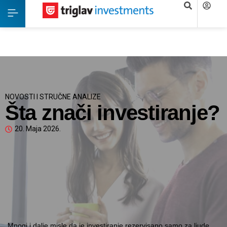
NOVOSTI I STRUČNE ANALIZE
Šta znači investiranje?
20. Maja 2026.
Mnogi i dalje misle da je investiranje rezervisano samo za ljude