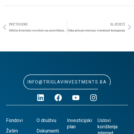
PRETHODNI
SLJEDEĆI
Odlični kvartalni rezultati na američkom tržištu kapitala
Uska grla povećavaju vrijednost kompanija
INFO@TRIGLAVINVESTMENTS.BA
Fondovi
O društvu
Investicijski
Uslovi
plan
korištenja
Želim
Dokumenti
internet