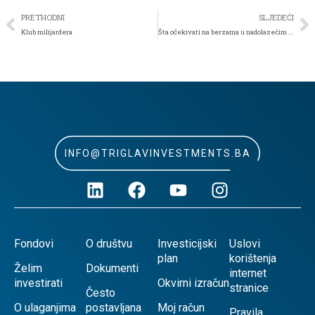
PRETHODNI
SLJEDEĆI
Klub milijardera
Šta očekivati na berzama u nadolazećim mjesecima
INFO@TRIGLAVINVESTMENTS.BA
Fondovi
O društvu
Investicijski
Uslovi
plan
korištenja
Želim
Dokumenti
internet
investirati
Okvirni izračun
stranice
Često
O ulaganjima
postavljana
Moj račun
Pravila