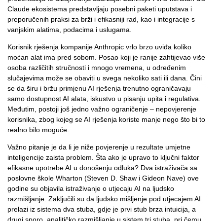
Claude ekosistema predstavljaju posebni paketi uputstava i
preporučenih praksi za brži i efikasniji rad, kao i integracije s
vanjskim alatima, podacima i uslugama.
Korisnik rješenja kompanije Anthropic vrlo brzo uviđa koliko
moćan alat ima pred sobom. Posao koji je ranije zahtijevao više
osoba različitih stručnosti i mnogo vremena, u određenim
slučajevima može se obaviti u svega nekoliko sati ili dana. Čini
se da širu i bržu primjenu AI rješenja trenutno ograničavaju
samo dostupnost AI alata, iskustvo u pisanju upita i regulativa.
Međutim, postoji još jedno važno ograničenje – nepovjerenje
korisnika, zbog kojeg se AI rješenja koriste manje nego što bi to
realno bilo moguće.
Važno pitanje je da li je niže povjerenje u rezultate umjetne
inteligencije zaista problem. Šta ako je upravo to ključni faktor
efikasne upotrebe AI u donošenju odluka? Dva istraživača sa
poslovne škole Wharton (Steven D. Shaw i Gideon Nave) ove
godine su objavila istraživanje o utjecaju AI na ljudsko
razmišljanje. Zaključili su da ljudsko mišljenje pod utjecajem AI
prelazi iz sistema dva stuba, gdje je prvi stub brza intuicija, a
drugi sporo, analitičko razmišljanje u sistem tri stuba, pri čemu