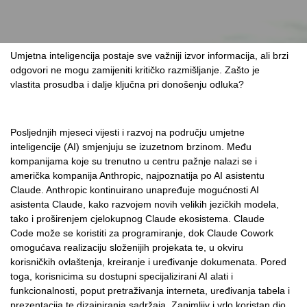
Umjetna inteligencija postaje sve važniji izvor informacija, ali brzi
odgovori ne mogu zamijeniti kritičko razmišljanje. Zašto je
vlastita prosudba i dalje ključna pri donošenju odluka?
Posljednjih mjeseci vijesti i razvoj na području umjetne
inteligencije (AI) smjenjuju se izuzetnom brzinom. Među
kompanijama koje su trenutno u centru pažnje nalazi se i
američka kompanija Anthropic, najpoznatija po AI asistentu
Claude. Anthropic kontinuirano unapređuje mogućnosti AI
asistenta Claude, kako razvojem novih velikih jezičkih modela,
tako i proširenjem cjelokupnog Claude ekosistema. Claude
Code može se koristiti za programiranje, dok Claude Cowork
omogućava realizaciju složenijih projekata te, u okviru
korisničkih ovlaštenja, kreiranje i uređivanje dokumenata. Pored
toga, korisnicima su dostupni specijalizirani AI alati i
funkcionalnosti, poput pretraživanja interneta, uređivanja tabela i
prezentacija te dizajniranja sadržaja. Zanimljiv i vrlo koristan dio