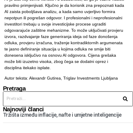
pravilno primjenjivati. Ključno je da korisnik zna prepoznati kada
AI zaista poboljšava analizu, a kada samo uvjerljivo formira
nepotpun ili pogrešan odgovor. I profesionalni i neprofesionalni
investitori trebaju u svoje investicijske procese ugraditi
odgovarajuće zaštitne mehanizme. To može uključivati provjeru
izvora, razdvajanje faze generiranja ideja od faze donošenja
odluka, provjeru izračuna, traženje kontradiktornih argumenata
te jasno definiranje situacija u kojima odluka ne smije biti
donesena isključivo na osnovu AI odgovora. Cijena grešaka
može biti izuzetno visoka, zbog čega se dodatni oprez i
disciplina itekako isplate.
Autor teksta: Alexandr Gutirea,
Triglav Investments Ljubljana
Pretraga
Najnoviji članci
Tržišta između inflacije, nafte i umjetne inteligencije