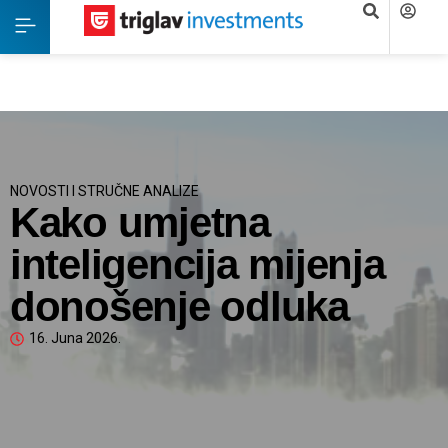
NOVOSTI I STRUČNE ANALIZE
Kako umjetna
inteligencija mijenja
donošenje odluka
16. Juna 2026.