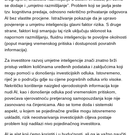
se dodaje i „umjetno razmišljanje”. Problem koji se javlja jeste
tzv. kognitivna predaja, odnosno nekritično prihvatanje odgovora
AI bez vlastite procjene. Istraživanje pokazuje da je upravo
povjerenje u umjetnu inteligenciju glavni faktor rizika. S druge
strane, faktori koji smanjuju taj rizik uključuju sklonost ka
napornom razmišljanju, fluidnu inteligenciju te povoljne okolnosti
(poput manjeg vremenskog pritiska i dostupnosti povratnih
informacija).
Za investitore razvoj umjetne inteligencije znači znatno brži
pristup velikim količinama uređenih podataka i zaključcima koji
mogu pomoći u donošenju investicijskih odluka. Istovremeno,
riječ je o području gdje su cijene pogrešnih odluka vrlo visoke.
Nekritičko korištenje naizgled vjerodostojnih informacija koje
nudi AI, kao i donošenje odluka pod vremenskim pritiskom,
povećava vjerovatnoću pretjeranog samopouzdanja koje nije
zasnovano na činjenicama. Ako se tome doda i sistemski
aspekt, u kojem se pojedinačne greške mogu istovremeno
uskladiti, rizik neostvarivanja investicijskih ciljeva postaje
problem koji nadilazi nivo pojedinačnog investitora.
AI je alat koji ćemo koristiti i u budućnosti, ali ga je važno naučiti