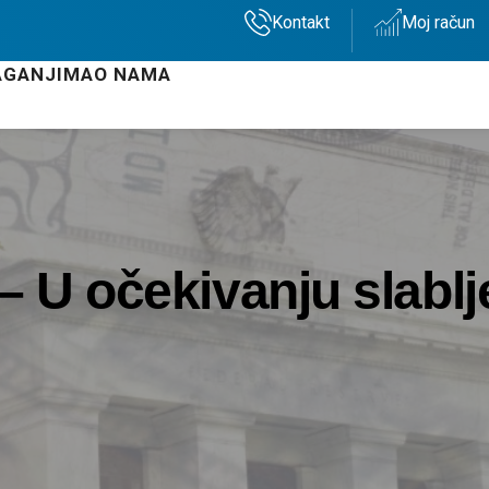
Kontakt
Moj račun
AGANJIMA
O NAMA
 – U očekivanju slabl