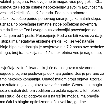
vobitnih procjena. Fed ovdje ne bi mogao više pogriješiti. Oba
nu osnovu za Fed da ostane nepokolebljiv u svojim aktivnostima
stitori željeli lošije tržište rada. Fed bi bio primoran
žda čak i započeo period ponovnog smanjenja kamatnih stopa.
su da značajno povećanje kamatne stope početkom novembra
este da li će se Fed i ovoga puta zadovoljiti povećanjem od
povećanjem od 1 posto. Pojašnjenje Fed-a će biti važno za dalje.
 stopa ima negativne eksterne efekte, koji se već najviše
išnje hipoteke dostigla je nevjerovatnih 7,2 posto ove sedmice
t toga, broj transakcija na tržištu nekretnina već je naglo pao,
vještaja za treći kvartal, koji će dati odgovor o stvarnom
 moguće procjene poslovanja do kraja godine. Još je prerano za
lo samo nekoliko kompanija. Unatoč malom broju objava, uzorak
u rezultate objavile gotovo sve veće banke. Generalno, moglo
 može smatrati dobrom vodiljom za ostale najave, a tehnološki i
edni i drugi će dati odgovor da li na tržištu možda ima previše
 čak i s blagim optimizmom očekivati ​​kraj godine.