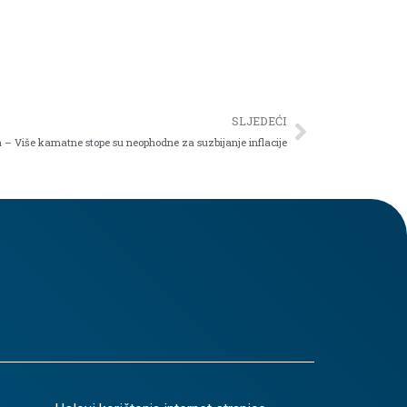
SLJEDEĆI
 – Više kamatne stope su neophodne za suzbijanje inflacije