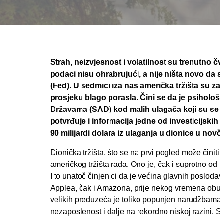
Strah, neizvjesnost i volatilnost su trenutno 
podaci nisu ohrabrujući, a nije ništa novo d
(Fed). U sedmici iza nas američka tržišta su zav
prosjeku blago porasla. Čini se da je psihol
Državama (SAD) kod malih ulagača koji su se 
potvrđuje i informacija jedne od investicijskih
90 milijardi dolara iz ulaganja u dionice u no
Dionička tržišta, što se na prvi pogled može čini
američkog tržišta rada. Ono je, čak i suprotno od
I to unatoč činjenici da je većina glavnih poslo
Applea, čak i Amazona, prije nekog vremena obu
velikih preduzeća je toliko popunjen narudžbama d
nezaposlenost i dalje na rekordno niskoj razini. S