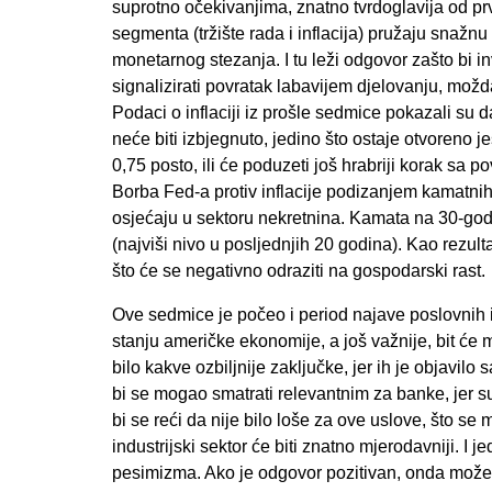
suprotno očekivanjima, znatno tvrdoglavija od pr
segmenta (tržište rada i inflacija) pružaju snaž
monetarnog stezanja. I tu leži odgovor zašto bi inve
signalizirati povratak labavijem djelovanju, mo
Podaci o inflaciji iz prošle sedmice pokazali 
neće biti izbjegnuto, jedino što ostaje otvoreno j
0,75 posto, ili će poduzeti još hrabriji korak sa 
Borba Fed-a protiv inflacije podizanjem kamatnih
osjećaju u sektoru nekretnina. Kamata na 30-god
(najviši nivo u posljednjih 20 godina). Kao rezulta
što će se negativno odraziti na gospodarski rast.
Ove sedmice je počeo i period najave poslovnih iz
stanju američke ekonomije, a još važnije, bit će
bilo kakve ozbiljnije zaključke, jer ih je objavi
bi se mogao smatrati relevantnim za banke, jer s
bi se reći da nije bilo loše za ove uslove, što se
industrijski sektor će biti znatno mjerodavniji. I j
pesimizma. Ako je odgovor pozitivan, onda možemo