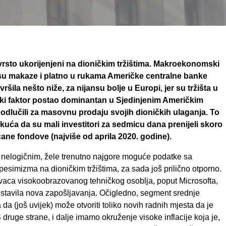
čvrsto ukorijenjeni na dioničkim tržištima. Makroekonomski
a su makaze i platno u rukama Američke centralne banke
ršila nešto niže, za nijansu bolje u Europi, jer su tržišta u
oški faktor postao dominantan u Sjedinjenim Američkim
odlučili za masovnu prodaju svojih dioničkih ulaganja. To
 kuća da su mali investitori za sedmicu dana prenijeli skoro
včane fondove (najviše od aprila 2020. godine).
ti nelogičnim, žele trenutno najgore moguće podatke sa
 pesimizma na dioničkim tržištima, za sada još prilično otporno.
davaca visokoobrazovanog tehničkog osoblja, poput Microsofta,
stavila nova zapošljavanja. Očigledno, segment srednje
a (još uvijek) može otvoriti toliko novih radnih mjesta da je
 druge strane, i dalje imamo okruženje visoke inflacije koja je,