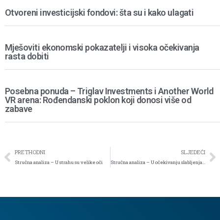
Otvoreni investicijski fondovi: šta su i kako ulagati
Mješoviti ekonomski pokazatelji i visoka očekivanja
rasta dobiti
Posebna ponuda – Triglav Investments i Another World
VR arena: Rođendanski poklon koji donosi više od
zabave
PRETHODNI
SLJEDEĆI
Stručna analiza – U strahu su velike oči
Stručna analiza – U očekivanju slabljenja američkog tržišta rada