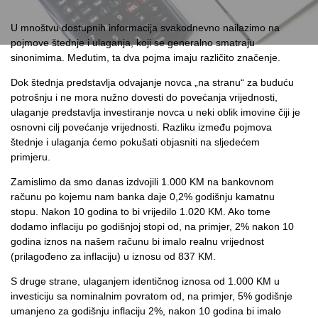
U mnoštvu dostupnih informacija svakodnevno nailazimo na
pojmove štednje i ulaganja, koji se generalno smatraju
sinonimima. Međutim, ta dva pojma imaju različito značenje.
Dok štednja predstavlja odvajanje novca „na stranu“ za buduću
potrošnju i ne mora nužno dovesti do povećanja vrijednosti,
ulaganje predstavlja investiranje novca u neki oblik imovine čiji je
osnovni cilj povećanje vrijednosti. Razliku između pojmova
štednje i ulaganja ćemo pokušati objasniti na sljedećem
primjeru.
Zamislimo da smo danas izdvojili 1.000 KM na bankovnom
računu po kojemu nam banka daje 0,2% godišnju kamatnu
stopu. Nakon 10 godina to bi vrijedilo 1.020 KM. Ako tome
dodamo inflaciju po godišnjoj stopi od, na primjer, 2% nakon 10
godina iznos na našem računu bi imalo realnu vrijednost
(prilagođeno za inflaciju) u iznosu od 837 KM.
S druge strane, ulaganjem identičnog iznosa od 1.000 KM u
investiciju sa nominalnim povratom od, na primjer, 5% godišnje
umanjeno za godišnju inflaciju 2%, nakon 10 godina bi imalo