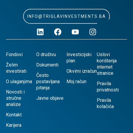
INFO@TRIGLAVINVESTMENTS.BA
Fondovi
O društvu
Investicijski
Uslovi
plan
korištenja
Želim
Dokumenti
internet
investirati
Okvirni izračun
stranice
Često
O ulaganjima
postavljana
Moj račun
Pravila
pitanja
privatnosti
Novosti i
stručne
Javne objave
Pravila
analize
kolačića
Kontakt
Karijera