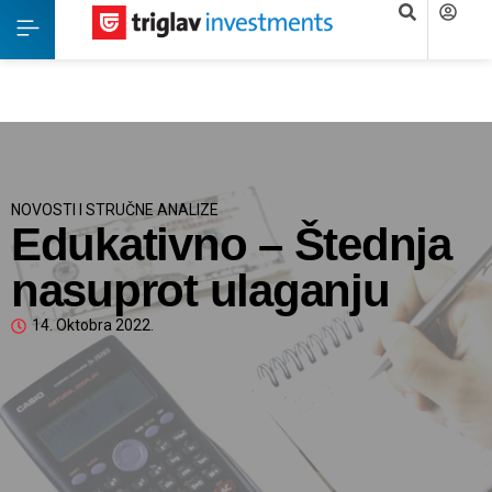
NOVOSTI I STRUČNE ANALIZE
Edukativno – Štednja
nasuprot ulaganju
14. Oktobra 2022.