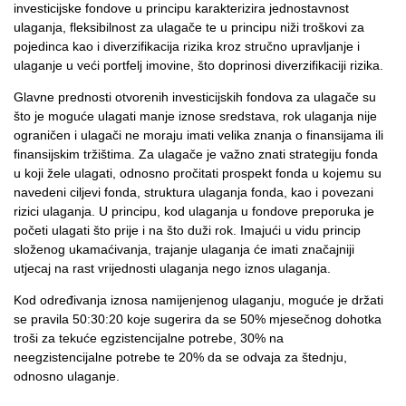
investicijske fondove u principu karakterizira jednostavnost
ulaganja, fleksibilnost za ulagače te u principu niži troškovi za
pojedinca kao i diverzifikacija rizika kroz stručno upravljanje i
ulaganje u veći portfelj imovine, što doprinosi diverzifikaciji rizika.
Glavne prednosti otvorenih investicijskih fondova za ulagače su
što je moguće ulagati manje iznose sredstava, rok ulaganja nije
ograničen i ulagači ne moraju imati velika znanja o finansijama ili
finansijskim tržištima. Za ulagače je važno znati strategiju fonda
u koji žele ulagati, odnosno pročitati prospekt fonda u kojemu su
navedeni ciljevi fonda, struktura ulaganja fonda, kao i povezani
rizici ulaganja. U principu, kod ulaganja u fondove preporuka je
početi ulagati što prije i na što duži rok. Imajući u vidu princip
složenog ukamaćivanja, trajanje ulaganja će imati značajniji
utjecaj na rast vrijednosti ulaganja nego iznos ulaganja.
Kod određivanja iznosa namijenjenog ulaganju, moguće je držati
se pravila 50:30:20 koje sugerira da se 50% mjesečnog dohotka
troši za tekuće egzistencijalne potrebe, 30% na
neegzistencijalne potrebe te 20% da se odvaja za štednju,
odnosno ulaganje.