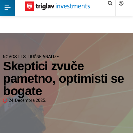
NOVOSTI I STRUČNE ANALIZE
Skeptici zvuče
pametno, optimisti se
bogate
24. Decembra 2025.