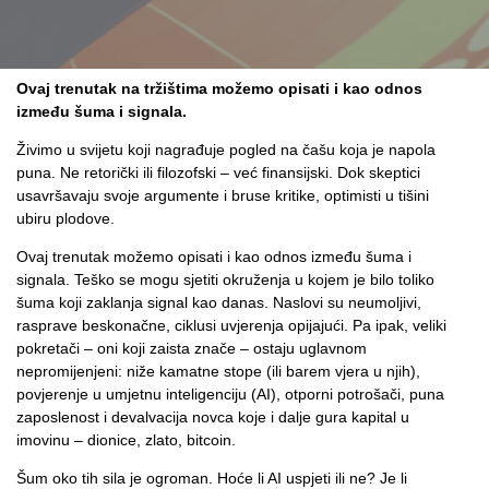
Ovaj trenutak na tržištima možemo opisati i kao odnos
između šuma i signala.
Živimo u svijetu koji nagrađuje pogled na čašu koja je napola
puna. Ne retorički ili filozofski – već finansijski. Dok skeptici
usavršavaju svoje argumente i bruse kritike, optimisti u tišini
ubiru plodove.
Ovaj trenutak možemo opisati i kao odnos između šuma i
signala. Teško se mogu sjetiti okruženja u kojem je bilo toliko
šuma koji zaklanja signal kao danas. Naslovi su neumoljivi,
rasprave beskonačne, ciklusi uvjerenja opijajući. Pa ipak, veliki
pokretači – oni koji zaista znače – ostaju uglavnom
nepromijenjeni: niže kamatne stope (ili barem vjera u njih),
povjerenje u umjetnu inteligenciju (AI), otporni potrošači, puna
zaposlenost i devalvacija novca koje i dalje gura kapital u
imovinu – dionice, zlato, bitcoin.
Šum oko tih sila je ogroman. Hoće li AI uspjeti ili ne? Je li