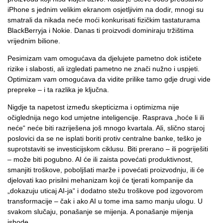
iPhone s jednim velikim ekranom osjetljivim na dodir, mnogi su
smatrali da nikada neće moći konkurisati fizičkim tastaturama
BlackBerryja i Nokie. Danas ti proizvodi dominiraju tržištima
vrijednim bilione.
Pesimizam vam omogućava da djelujete pametno dok ističete
rizike i slabosti, ali izgledati pametno ne znači nužno i uspjeti.
Optimizam vam omogućava da vidite prilike tamo gdje drugi vide
prepreke – i ta razlika je ključna.
Nigdje ta napetost između skepticizma i optimizma nije
očiglednija nego kod umjetne inteligencije. Rasprava „hoće li ili
neće“ neće biti razriješena još mnogo kvartala. Ali, slično staroj
poslovici da se ne isplati boriti protiv centralne banke, teško je
suprotstaviti se investicijskom ciklusu. Biti prerano – ili pogriješiti
– može biti pogubno. AI će ili zaista povećati produktivnost,
smanjiti troškove, poboljšati marže i povećati proizvodnju, ili će
djelovati kao prisilni mehanizam koji će tjerati kompanije da
„dokazuju uticaj AI-ja“ i dodatno stežu troškove pod izgovorom
transformacije – čak i ako AI u tome ima samo manju ulogu. U
svakom slučaju, ponašanje se mijenja. A ponašanje mijenja
ishode.