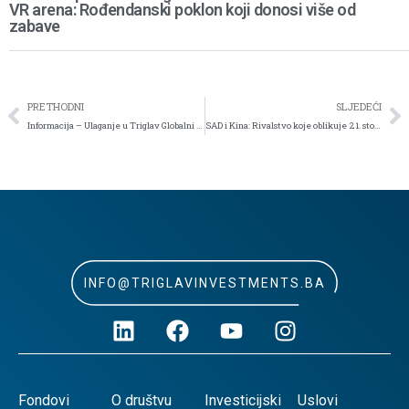
VR arena: Rođendanski poklon koji donosi više od
zabave
PRETHODNI
SLJEDEĆI
Informacija – Ulaganje u Triglav Globalni dionički OIF i Triglav Obveznički OIF bez ulazne naknade do 31.12.2025. godine
SAD i Kina: Rivalstvo koje oblikuje 21. stoljeće
INFO@TRIGLAVINVESTMENTS.BA
Fondovi
O društvu
Investicijski
Uslovi