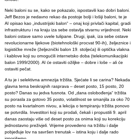
Neki baloni su se, kako se pokazalo, ispostavili kao dobri baloni.
Jeff Bezos je nedavno rekao da postoje bolji i lošiji baloni, te je
AI opisao kao „industrijski balon“ – onaj koji privlači kapital, gradi
infrastrukturu i na kraju iza sebe ostavlja stvarnu vrijednost. Neki
baloni ostave samo uvele tulipane. Drugi, ipak, iza sebe ostave
revolucionarne lijekove (biotehnološki procvat 90-ih), željeznice i
logističke mreže (željeznički balon 19. stoljeća) ili optička vlakna
i kablove koji su omogućili internetsko doba (telekomunikacijski
balon 1999/2000). AI će ostaviti ožiljke – dobre i loše – ali će
ostaviti pečat.
A tu je i selektivna amnezija tržišta. Sjećate li se carina? Nekada
glavna tema beskrajnih rasprava – deset posto, 15 posto, 20
posto? Danas su jedva fusnota. Od „dana oslobođenja“ tržišta
su porasla za gotovo 35 posto, volatilnost se smanjila za oko 70
posto na kvartalnom nivou, a lekcija o tempiranju tržišta ponovo
se potvrdila. Investitori koji su prodali, čekali i propustili 9. april
danas zaostaju više od deset posto za onima koji su korekciju
jednostavno preživjeli. Vrijeme provedeno na tržištu i dalje
pobjeđuje lov na savršen trenutak – istina koju i dalje rado
ignorišemo.