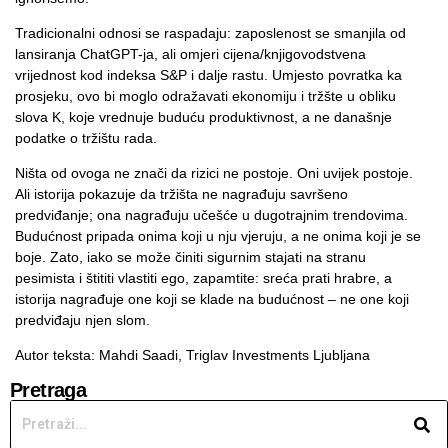
Tradicionalni odnosi se raspadaju: zaposlenost se smanjila od
lansiranja ChatGPT-ja, ali omjeri cijena/knjigovodstvena
vrijednost kod indeksa S&P i dalje rastu. Umjesto povratka ka
prosjeku, ovo bi moglo odražavati ekonomiju i tržšte u obliku
slova K, koje vrednuje buduću produktivnost, a ne današnje
podatke o tržištu rada.
Ništa od ovoga ne znači da rizici ne postoje. Oni uvijek postoje.
Ali istorija pokazuje da tržišta ne nagrađuju savršeno
predviđanje; ona nagrađuju učešće u dugotrajnim trendovima.
Budućnost pripada onima koji u nju vjeruju, a ne onima koji je se
boje. Zato, iako se može činiti sigurnim stajati na stranu
pesimista i štititi vlastiti ego, zapamtite: sreća prati hrabre, a
istorija nagrađuje one koji se klade na budućnost – ne one koji
predviđaju njen slom.
Autor teksta: Mahdi Saadi,
Triglav Investments Ljubljana
Pretraga