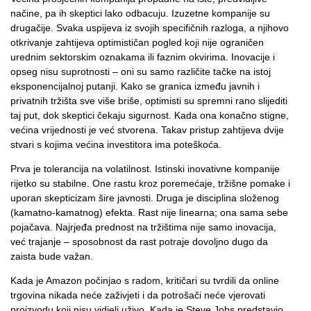
načine, pa ih skeptici lako odbacuju. Izuzetne kompanije su
drugačije. Svaka uspijeva iz svojih specifičnih razloga, a njihovo
otkrivanje zahtijeva optimističan pogled koji nije ograničen
urednim sektorskim oznakama ili faznim okvirima. Inovacije i
opseg nisu suprotnosti – oni su samo različite tačke na istoj
eksponencijalnoj putanji. Kako se granica između javnih i
privatnih tržišta sve više briše, optimisti su spremni rano slijediti
taj put, dok skeptici čekaju sigurnost. Kada ona konačno stigne,
većina vrijednosti je već stvorena. Takav pristup zahtijeva dvije
stvari s kojima većina investitora ima poteškoća.
Prva je tolerancija na volatilnost. Istinski inovativne kompanije
rijetko su stabilne. One rastu kroz poremećaje, tržišne pomake i
uporan skepticizam šire javnosti. Druga je disciplina složenog
(kamatno-kamatnog) efekta. Rast nije linearna; ona sama sebe
pojačava. Najrjeđa prednost na tržištima nije samo inovacija,
već trajanje – sposobnost da rast potraje dovoljno dugo da
zaista bude važan.
Kada je Amazon počinjao s radom, kritičari su tvrdili da online
trgovina nikada neće zaživjeti i da potrošači neće vjerovati
proizvodu koji nisu vidjeli uživo. Kada je Steve Jobs predstavio