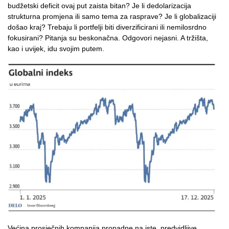
budžetski deficit ovaj put zaista bitan? Je li dedolarizacija
strukturna promjena ili samo tema za rasprave? Je li globalizaciji
došao kraj? Trebaju li portfelji biti diverzificirani ili nemilosrdno
fokusirani? Pitanja su beskonačna. Odgovori nejasni. A tržišta,
kao i uvijek, idu svojim putem.
Većina prosječnih kompanija propadne na iste, predvidljive