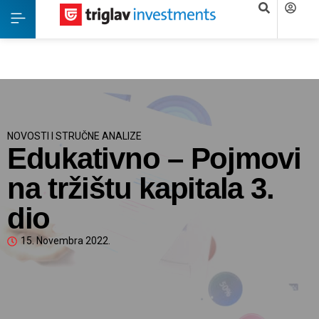
NOVOSTI I STRUČNE ANALIZE
Edukativno – Pojmovi
na tržištu kapitala 3.
dio
15. Novembra 2022.