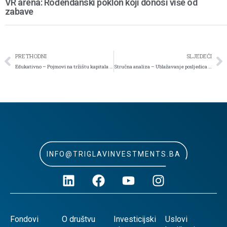
VR arena: Rođendanski poklon koji donosi više od
zabave
PRETHODNI
SLJEDEĆI
Edukativno – Pojmovi na tržištu kapitala 2. dio
Stručna analiza – Ublažavanje posljedica skupe nafte nije lagan zadatak
INFO@TRIGLAVINVESTMENTS.BA
Fondovi
O društvu
Investicijski
Uslovi