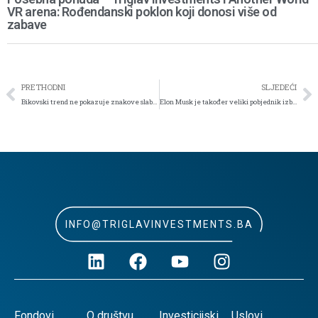
VR arena: Rođendanski poklon koji donosi više od
zabave
PRETHODNI
SLJEDEĆI
Bikovski trend ne pokazuje znakove slabosti
Elon Musk je također veliki pobjednik izbora
INFO@TRIGLAVINVESTMENTS.BA
Fondovi
O društvu
Investicijski
Uslovi