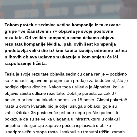
Tokom protekle sedmice većina kompanija iz takozvane
grupe »veličanstvenih 7« objavila je svoje poslovne
rezultate. Od velikih kompanija samo čekamo objavu
rezultata kompanije Nvidia. Ipak, ovih šest kompanija
predstavlja veliki dio tržišne kapitalizacije, odnosno težina
njihovih objava uglavnom ukazuje u kom smjeru će ići
raspoloženje tržišta.
Tesla je svoje rezultate objavila sedmicu dana ranije – pozitivno
su iznenadili uglavnom prognozom prodaje za budućnost, što je
podiglo cijenu dionice. Nakon toga uslijedio je Alphabet, koji je
objavio zaista odlične rezultate. Dobit je porasla za čak 37
posto, a prihodi su također porasli za 15 posto. Glavni pokretač
rasta u ovom kvartalu bio je odjel usluga u oblaku, gdje su
zabilježili čak 35 posto veće prihode nego prošle godine. To
pokazuje da su se velika ulaganja u infrastrukturu u oblaku i
umjetnu inteligenciju zapravo počela isplaćivati u obliku
iznadprosječnih stopa rasta. Istaknuli su trenutni tržišni zamah