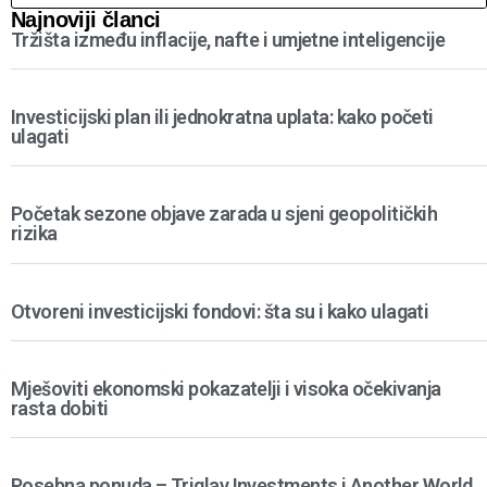
Najnoviji članci
Tržišta između inflacije, nafte i umjetne inteligencije
Investicijski plan ili jednokratna uplata: kako početi
ulagati
Početak sezone objave zarada u sjeni geopolitičkih
rizika
Otvoreni investicijski fondovi: šta su i kako ulagati
Mješoviti ekonomski pokazatelji i visoka očekivanja
rasta dobiti
Posebna ponuda – Triglav Investments i Another World