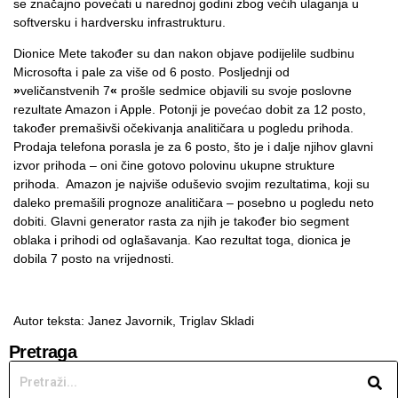
se značajno povećati u narednoj godini zbog većih ulaganja u
softversku i hardversku infrastrukturu.
Dionice Mete također su dan nakon objave podijelile sudbinu
Microsofta i pale za više od 6 posto. Posljednji od
»
veličanstvenih 7
«
prošle sedmice objavili su svoje poslovne
rezultate Amazon i Apple. Potonji je povećao dobit za 12 posto,
također premašivši očekivanja analitičara u pogledu prihoda.
Prodaja telefona porasla je za 6 posto, što je i dalje njihov glavni
izvor prihoda – oni čine gotovo polovinu ukupne strukture
prihoda. Amazon je najviše oduševio svojim rezultatima, koji su
daleko premašili prognoze analitičara – posebno u pogledu neto
dobiti. Glavni generator rasta za njih je također bio segment
oblaka i prihodi od oglašavanja. Kao rezultat toga, dionica je
dobila 7 posto na vrijednosti.
Autor teksta: Janez Javornik,
Triglav Skladi
Pretraga