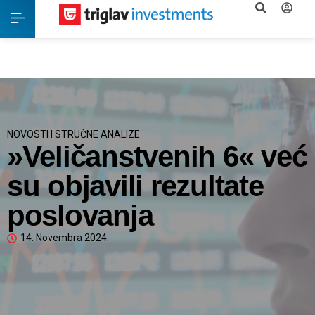
NOVOSTI I STRUČNE ANALIZE
»Veličanstvenih 6« već
su objavili rezultate
poslovanja
14. Novembra 2024.