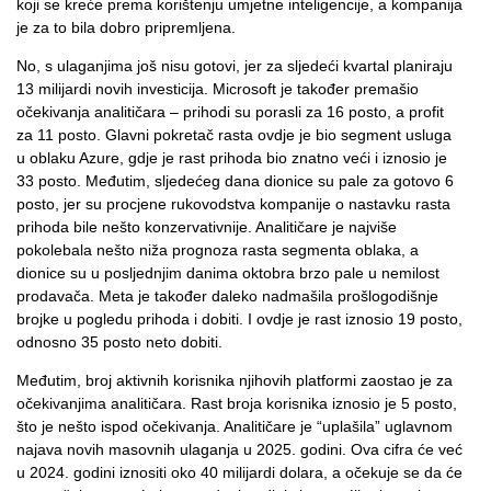
koji se kreće prema korištenju umjetne inteligencije, a kompanija
je za to bila dobro pripremljena.
No, s ulaganjima još nisu gotovi, jer za sljedeći kvartal planiraju
13 milijardi novih investicija. Microsoft je također premašio
očekivanja analitičara – prihodi su porasli za 16 posto, a profit
za 11 posto. Glavni pokretač rasta ovdje je bio segment usluga
u oblaku Azure, gdje je rast prihoda bio znatno veći i iznosio je
33 posto. Međutim, sljedećeg dana dionice su pale za gotovo 6
posto, jer su procjene rukovodstva kompanije o nastavku rasta
prihoda bile nešto konzervativnije. Analitičare je najviše
pokolebala nešto niža prognoza rasta segmenta oblaka, a
dionice su u posljednjim danima oktobra brzo pale u nemilost
prodavača. Meta je također daleko nadmašila prošlogodišnje
brojke u pogledu prihoda i dobiti. I ovdje je rast iznosio 19 posto,
odnosno 35 posto neto dobiti.
Međutim, broj aktivnih korisnika njihovih platformi zaostao je za
očekivanjima analitičara. Rast broja korisnika iznosio je 5 posto,
što je nešto ispod očekivanja. Analitičare je “uplašila” uglavnom
najava novih masovnih ulaganja u 2025. godini. Ova cifra će već
u 2024. godini iznositi oko 40 milijardi dolara, a očekuje se da će