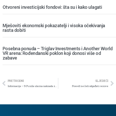
Otvoreni investicijski fondovi: šta su i kako ulagati
Mješoviti ekonomski pokazatelji i visoka očekivanja
rasta dobiti
Posebna ponuda – Triglav Investments i Another World
VR arena: Rođendanski poklon koji donosi više od
zabave
PRETHODNI
SLJEDEĆI
Informacija – 50% niža ulazna naknada za jednokratne uplate do 31.10.2024. godine
Powell ne želi odgađati rezove