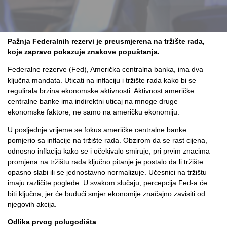
Pažnja Federalnih rezervi je preusmjerena na tržište rada,
koje zapravo pokazuje znakove popuštanja.
Federalne rezerve (Fed), Američka centralna banka, ima dva
ključna mandata. Uticati na inflaciju i tržište rada kako bi se
regulirala brzina ekonomske aktivnosti. Aktivnost američke
centralne banke ima indirektni uticaj na mnoge druge
ekonomske faktore, ne samo na američku ekonomiju.
U posljednje vrijeme se fokus američke centralne banke
pomjerio sa inflacije na tržište rada. Obzirom da se rast cijena,
odnosno inflacija kako se i očekivalo smiruje, pri prvim znacima
promjena na tržištu rada ključno pitanje je postalo da li tržište
opasno slabi ili se jednostavno normalizuje. Učesnici na tržištu
imaju različite poglede. U svakom slučaju, percepcija Fed-a će
biti ključna, jer će budući smjer ekonomije značajno zavisiti od
njegovih akcija.
Odlika prvog polugodišta