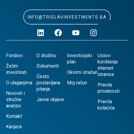
INFO@TRIGLAVINVESTMENTS.BA
Fondovi
O društvu
Investicijski
Uslovi
plan
korištenja
Želim
Dokumenti
internet
investirati
Okvirni izračun
stranice
Često
O ulaganjima
postavljana
Moj račun
Pravila
pitanja
privatnosti
Novosti i
stručne
Javne objave
Pravila
analize
kolačića
Kontakt
Karijera