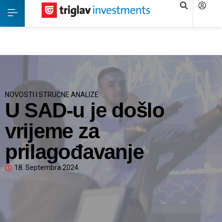
NOVOSTI I STRUČNE ANALIZE
U SAD-u je došlo
vrijeme za
prilagođavanje
18. Septembra 2024.