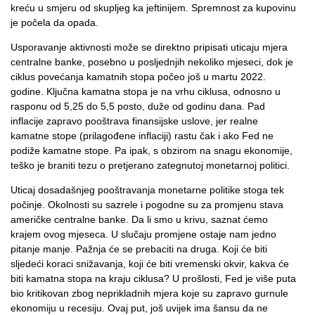
kreću u smjeru od skupljeg ka jeftinijem. Spremnost za kupovinu
je počela da opada.
Usporavanje aktivnosti može se direktno pripisati uticaju mjera
centralne banke, posebno u posljednjih nekoliko mjeseci, dok je
ciklus povećanja kamatnih stopa počeo još u martu 2022.
godine. Ključna kamatna stopa je na vrhu ciklusa, odnosno u
rasponu od 5,25 do 5,5 posto, duže od godinu dana. Pad
inflacije zapravo pooštrava finansijske uslove, jer realne
kamatne stope (prilagođene inflaciji) rastu čak i ako Fed ne
podiže kamatne stope. Pa ipak, s obzirom na snagu ekonomije,
teško je braniti tezu o pretjerano zategnutoj monetarnoj politici.
Uticaj dosadašnjeg pooštravanja monetarne politike stoga tek
počinje. Okolnosti su sazrele i pogodne su za promjenu stava
američke centralne banke. Da li smo u krivu, saznat ćemo
krajem ovog mjeseca. U slučaju promjene ostaje nam jedno
pitanje manje. Pažnja će se prebaciti na druga. Koji će biti
sljedeći koraci snižavanja, koji će biti vremenski okvir, kakva će
biti kamatna stopa na kraju ciklusa? U prošlosti, Fed je više puta
bio kritikovan zbog neprikladnih mjera koje su zapravo gurnule
ekonomiju u recesiju. Ovaj put, još uvijek ima šansu da ne