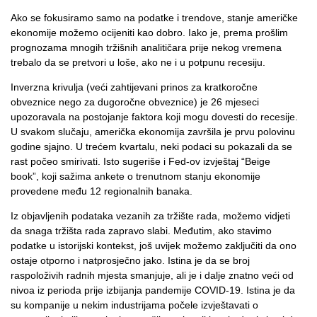
Ako se fokusiramo samo na podatke i trendove, stanje američke
ekonomije možemo ocijeniti kao dobro. Iako je, prema prošlim
prognozama mnogih tržišnih analitičara prije nekog vremena
trebalo da se pretvori u loše, ako ne i u potpunu recesiju.
Inverzna krivulja (veći zahtijevani prinos za kratkoročne
obveznice nego za dugoročne obveznice) je 26 mjeseci
upozoravala na postojanje faktora koji mogu dovesti do recesije.
U svakom slučaju, američka ekonomija završila je prvu polovinu
godine sjajno. U trećem kvartalu, neki podaci su pokazali da se
rast počeo smirivati. Isto sugeriše i Fed-ov izvještaj “Beige
book”, koji sažima ankete o trenutnom stanju ekonomije
provedene među 12 regionalnih banaka.
Iz objavljenih podataka vezanih za tržište rada, možemo vidjeti
da snaga tržišta rada zapravo slabi. Međutim, ako stavimo
podatke u istorijski kontekst, još uvijek možemo zaključiti da ono
ostaje otporno i natprosječno jako. Istina je da se broj
raspoloživih radnih mjesta smanjuje, ali je i dalje znatno veći od
nivoa iz perioda prije izbijanja pandemije COVID-19. Istina je da
su kompanije u nekim industrijama počele izvještavati o