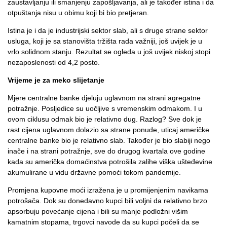
zaustavljanju ili smanjenju zapošljavanja, ali je također istina i da
otpuštanja nisu u obimu koji bi bio pretjeran.
Istina je i da je industrijski sektor slab, ali s druge strane sektor
usluga, koji je sa stanovišta tržišta rada važniji, još uvijek je u
vrlo solidnom stanju. Rezultat se ogleda u još uvijek niskoj stopi
nezaposlenosti od 4,2 posto.
Vrijeme je za meko slijetanje
Mjere centralne banke djeluju uglavnom na strani agregatne
potražnje. Posljedice su uočljive s vremenskim odmakom. I u
ovom ciklusu odmak bio je relativno dug. Razlog? Sve dok je
rast cijena uglavnom dolazio sa strane ponude, uticaj američke
centralne banke bio je relativno slab. Također je bio slabiji nego
inače i na strani potražnje, sve do drugog kvartala ove godine
kada su američka domaćinstva potrošila zalihe viška ušteđevine
akumulirane u vidu državne pomoći tokom pandemije.
Promjena kupovne moći izražena je u promijenjenim navikama
potrošača. Dok su donedavno kupci bili voljni da relativno brzo
apsorbuju povećanje cijena i bili su manje podložni višim
kamatnim stopama, trgovci navode da su kupci počeli da se