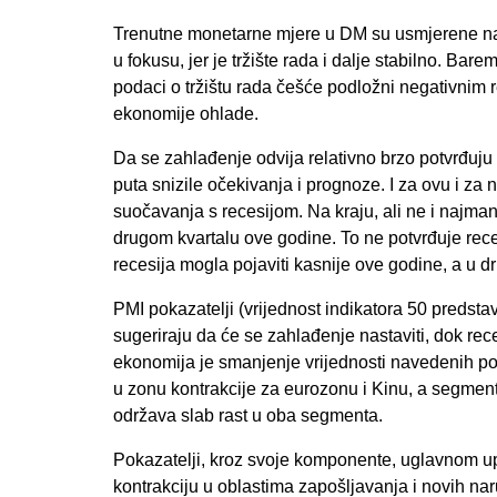
Trenutne monetarne mjere u DM su usmjerene na dva
u fokusu, jer je tržište rada i dalje stabilno. Bar
podaci o tržištu rada češće podložni negativnim 
ekonomije ohlade.
Da se zahlađenje odvija relativno brzo potvrđuju
puta snizile očekivanja i prognoze. I za ovu i z
suočavanja s recesijom. Na kraju, ali ne i najm
drugom kvartalu ove godine. To ne potvrđuje rece
recesija mogla pojaviti kasnije ove godine, a u d
PMI pokazatelji (vrijednost indikatora 50 predst
sugeriraju da će se zahlađenje nastaviti, dok rec
ekonomija je smanjenje vrijednosti navedenih po
u zonu kontrakcije za eurozonu i Kinu, a segmen
održava slab rast u oba segmenta.
Pokazatelji, kroz svoje komponente, uglavnom upu
kontrakciju u oblastima zapošljavanja i novih nar