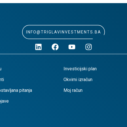
INFO@TRIGLAVINVESTMENTS.BA
u
Investicijski plan
ti
Okvirni izračun
stavljana pitanja
Moj račun
bjave