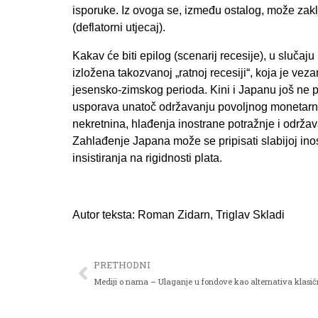
isporuke. Iz ovoga se, između ostalog, može zaklj
(deflatorni utjecaj).
Kakav će biti epilog (scenarij recesije), u slu
izložena takozvanoj „ratnoj recesiji“, koja je ve
jesensko-zimskog perioda. Kini i Japanu još ne p
usporava unatoč održavanju povoljnog monetarno
nekretnina, hlađenja inostrane potražnje i održava
Zahlađenje Japana može se pripisati slabijoj in
insistiranja na rigidnosti plata.
Autor teksta: Roman Zidarn,
Triglav Skladi
PRETHODNI