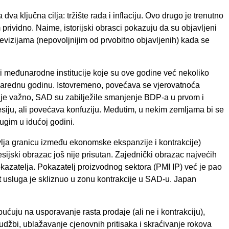
 ključna cilja: tržište rada i inflaciju. Ovo drugo je trenutno
em prividno. Naime, istorijski obrasci pokazuju da su objavljeni
revizijama (nepovoljnijim od prvobitno objavljenih) kada se
 i međunarodne institucije koje su ove godine već nekoliko
a narednu godinu. Istovremeno, povećava se vjerovatnoća
anje važno, SAD su zabilježile smanjenje BDP-a u prvom i
siju, ali povećava konfuziju. Međutim, u nekim zemljama bi se
rugim u idućoj godini.
avlja granicu između ekonomske ekspanzije i kontrakcije)
esijski obrazac još nije prisutan. Zajednički obrazac najvećih
kazatelja. Pokazatelj proizvodnog sektora (PMI IP) već je pao
t usluga je skliznuo u zonu kontrakcije u SAD-u. Japan
ćuju na usporavanje rasta prodaje (ali ne i kontrakciju),
udžbi, ublažavanje cjenovnih pritisaka i skraćivanje rokova