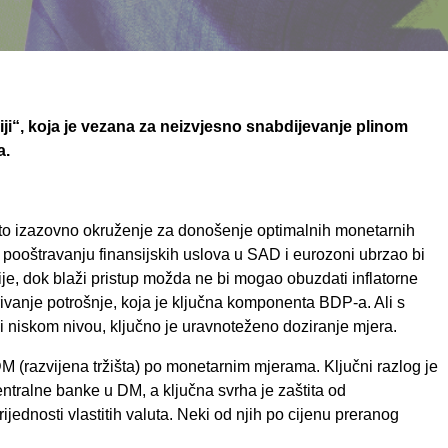
iji“, koja je vezana za neizvjesno snabdijevanje plinom
a.
ito izazovno okruženje za donošenje optimalnih monetarnih
 pooštravanju finansijskih uslova u SAD i eurozoni ubrzao bi
e, dok blaži pristup možda ne bi mogao obuzdati inflatorne
ivanje potrošnje, koja je ključna komponenta BDP-a. Ali s
ki niskom nivou, ključno je uravnoteženo doziranje mjera.
DM (razvijena tržišta) po monetarnim mjerama. Ključni razlog je
tralne banke u DM, a ključna svrha je zaštita od
jednosti vlastitih valuta. Neki od njih po cijenu preranog