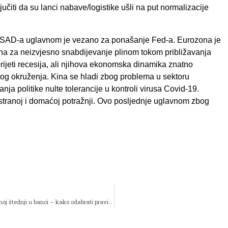
učiti da su lanci nabave/logistike ušli na put normalizacije
čaju SAD-a uglavnom je vezano za ponašanje Fed-a. Eurozona je
zana za neizvjesno snabdijevanje plinom tokom približavanja
rijeti recesija, ali njihova ekonomska dinamika znatno
g okruženja. Kina se hladi zbog problema u sektoru
nja politike nulte tolerancije u kontroli virusa Covid-19.
ostranoj i domaćoj potražnji. Ovo posljednje uglavnom zbog
Mediji o nama – Ulaganje u fondove kao alternativa klasičnoj štednji u banci – kako odabrati pravi fond?