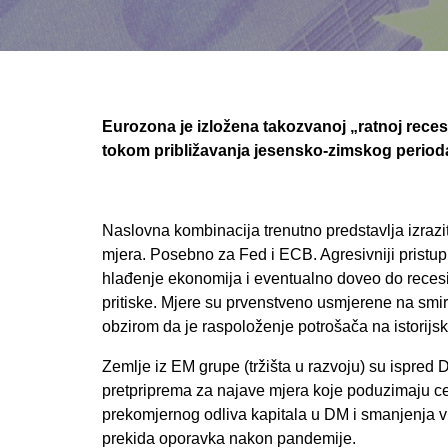
Eurozona je izložena takozvanoj „ratnoj reces
tokom približavanja jesensko-zimskog period
Naslovna kombinacija trenutno predstavlja izraz
mjera. Posebno za Fed i ECB. Agresivniji pristup
hlađenje ekonomija i eventualno doveo do recesij
pritiske. Mjere su prvenstveno usmjerene na smir
obzirom da je raspoloženje potrošača na istorijs
Zemlje iz EM grupe (tržišta u razvoju) su ispred 
pretpriprema za najave mjera koje poduzimaju cen
prekomjernog odliva kapitala u DM i smanjenja vri
prekida oporavka nakon pandemije.