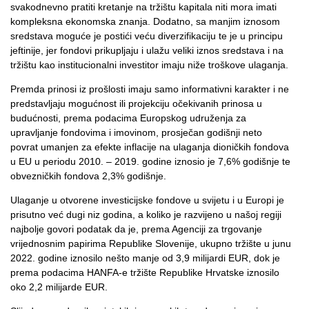
svakodnevno pratiti kretanje na tržištu kapitala niti mora imati
kompleksna ekonomska znanja. Dodatno, sa manjim iznosom
sredstava moguće je postići veću diverzifikaciju te je u principu
jeftinije, jer fondovi prikupljaju i ulažu veliki iznos sredstava i na
tržištu kao institucionalni investitor imaju niže troškove ulaganja.
Premda prinosi iz prošlosti imaju samo informativni karakter i ne
predstavljaju mogućnost ili projekciju očekivanih prinosa u
budućnosti, prema podacima Europskog udruženja za
upravljanje fondovima i imovinom, prosječan godišnji neto
povrat umanjen za efekte inflacije na ulaganja dioničkih fondova
u EU u periodu 2010. – 2019. godine iznosio je 7,6% godišnje te
obvezničkih fondova 2,3% godišnje.
Ulaganje u otvorene investicijske fondove u svijetu i u Europi je
prisutno već dugi niz godina, a koliko je razvijeno u našoj regiji
najbolje govori podatak da je, prema Agenciji za trgovanje
vrijednosnim papirima Republike Slovenije, ukupno tržište u junu
2022. godine iznosilo nešto manje od 3,9 milijardi EUR, dok je
prema podacima HANFA-e tržište Republike Hrvatske iznosilo
oko 2,2 milijarde EUR.