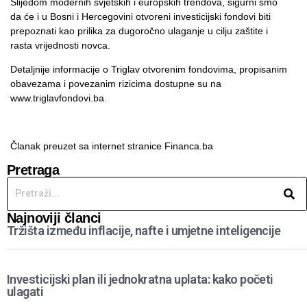
Slijedom modernih svjetskih i europskih trendova, sigurni smo
da će i u Bosni i Hercegovini otvoreni investicijski fondovi biti
prepoznati kao prilika za dugoročno ulaganje u cilju zaštite i
rasta vrijednosti novca.
Detaljnije informacije o Triglav otvorenim fondovima, propisanim
obavezama i povezanim rizicima dostupne su na
www.triglavfondovi.ba
.
Članak preuzet sa internet stranice
Financa.ba
Pretraga
Najnoviji članci
Tržišta između inflacije, nafte i umjetne inteligencije
Investicijski plan ili jednokratna uplata: kako početi
ulagati