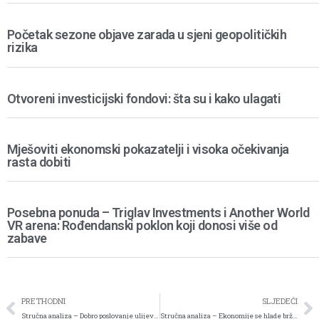
Početak sezone objave zarada u sjeni geopolitičkih
rizika
Otvoreni investicijski fondovi: šta su i kako ulagati
Mješoviti ekonomski pokazatelji i visoka očekivanja
rasta dobiti
Posebna ponuda – Triglav Investments i Another World
VR arena: Rođendanski poklon koji donosi više od
zabave
PRETHODNI
SLJEDEĆI
Stručna analiza – Dobro poslovanje ulijeva povjerenje
Stručna analiza – Ekonomije se hlade brže od inflacije