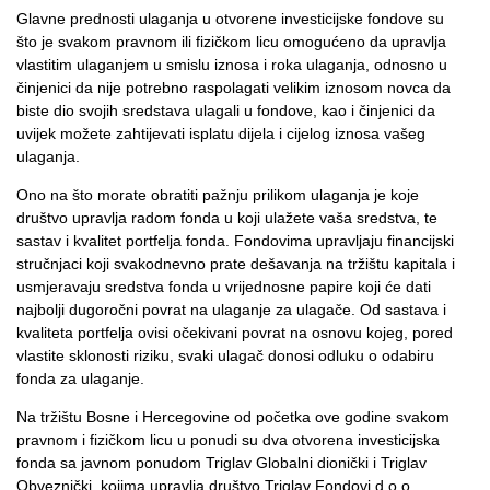
Glavne prednosti ulaganja u otvorene investicijske fondove su
što je svakom pravnom ili fizičkom licu omogućeno da upravlja
vlastitim ulaganjem u smislu iznosa i roka ulaganja, odnosno u
činjenici da nije potrebno raspolagati velikim iznosom novca da
biste dio svojih sredstava ulagali u fondove, kao i činjenici da
uvijek možete zahtijevati isplatu dijela i cijelog iznosa vašeg
ulaganja.
Ono na što morate obratiti pažnju prilikom ulaganja je koje
društvo upravlja radom fonda u koji ulažete vaša sredstva, te
sastav i kvalitet portfelja fonda. Fondovima upravljaju financijski
stručnjaci koji svakodnevno prate dešavanja na tržištu kapitala i
usmjeravaju sredstva fonda u vrijednosne papire koji će dati
najbolji dugoročni povrat na ulaganje za ulagače. Od sastava i
kvaliteta portfelja ovisi očekivani povrat na osnovu kojeg, pored
vlastite sklonosti riziku, svaki ulagač donosi odluku o odabiru
fonda za ulaganje.
Na tržištu Bosne i Hercegovine od početka ove godine svakom
pravnom i fizičkom licu u ponudi su dva otvorena investicijska
fonda sa javnom ponudom Triglav Globalni dionički i Triglav
Obveznički, kojima upravlja društvo Triglav Fondovi d.o.o.