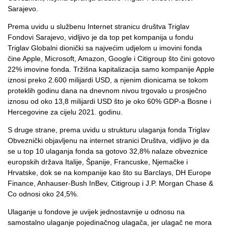
Sarajevo.
Prema uvidu u službenu Internet stranicu društva Triglav
Fondovi Sarajevo, vidljivo je da top pet kompanija u fondu
Triglav Globalni dionički sa najvećim udjelom u imovini fonda
čine Apple, Microsoft, Amazon, Google i Citigroup što čini gotovo
22% imovine fonda. Tržišna kapitalizacija samo kompanije Apple
iznosi preko 2.600 milijardi USD, a njenim dionicama se tokom
proteklih godinu dana na dnevnom nivou trgovalo u prosječno
iznosu od oko 13,8 milijardi USD što je oko 60% GDP-a Bosne i
Hercegovine za cijelu 2021. godinu.
S druge strane, prema uvidu u strukturu ulaganja fonda Triglav
Obveznički objavljenu na internet stranici Društva, vidljivo je da
se u top 10 ulaganja fonda sa gotovo 32,8% nalaze obveznice
europskih država Italije, Španije, Francuske, Njemačke i
Hrvatske, dok se na kompanije kao što su Barclays, DH Europe
Finance, Anhauser-Bush InBev, Citigroup i J.P. Morgan Chase &
Co odnosi oko 24,5%.
Ulaganje u fondove je uvijek jednostavnije u odnosu na
samostalno ulaganje pojedinačnog ulagača, jer ulagač ne mora