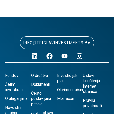
INFO@TRIGLAVINVESTMENTS.BA
Fondovi
O društvu
Investicijski
Uslovi
plan
korištenja
Želim
Dokumenti
internet
investirati
Okvirni izračun
stranice
Često
O ulaganjima
postavljana
Moj račun
Pravila
pitanja
privatnosti
Novosti i
stručne
Javne objave