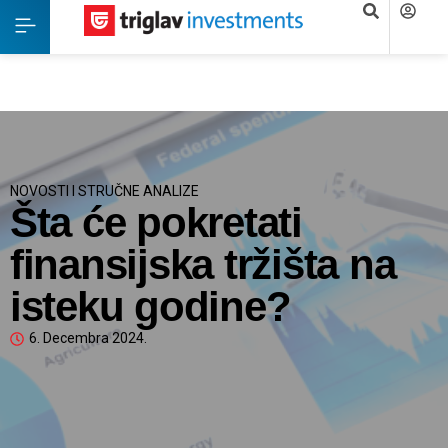
NOVOSTI I STRUČNE ANALIZE
Šta će pokretati
finansijska tržišta na
isteku godine?
6. Decembra 2024.