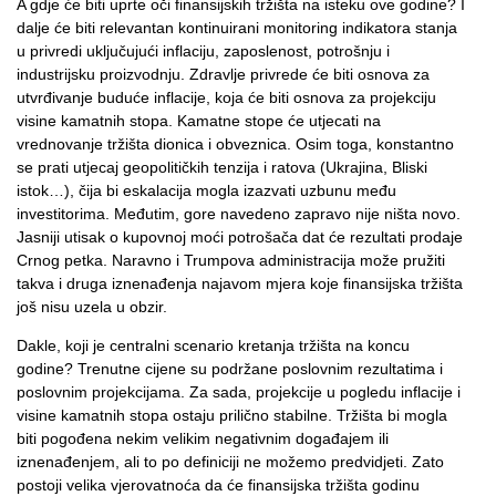
A gdje će biti uprte oči finansijskih tržišta na isteku ove godine? I
dalje će biti relevantan kontinuirani monitoring indikatora stanja
u privredi uključujući inflaciju, zaposlenost, potrošnju i
industrijsku proizvodnju. Zdravlje privrede će biti osnova za
utvrđivanje buduće inflacije, koja će biti osnova za projekciju
visine kamatnih stopa. Kamatne stope će utjecati na
vrednovanje tržišta dionica i obveznica. Osim toga, konstantno
se prati utjecaj geopolitičkih tenzija i ratova (Ukrajina, Bliski
istok…), čija bi eskalacija mogla izazvati uzbunu među
investitorima. Međutim, gore navedeno zapravo nije ništa novo.
Jasniji utisak o kupovnoj moći potrošača dat će rezultati prodaje
Crnog petka. Naravno i Trumpova administracija može pružiti
takva i druga iznenađenja najavom mjera koje finansijska tržišta
još nisu uzela u obzir.
Dakle, koji je centralni scenario kretanja tržišta na koncu
godine? Trenutne cijene su podržane poslovnim rezultatima i
poslovnim projekcijama. Za sada, projekcije u pogledu inflacije i
visine kamatnih stopa ostaju prilično stabilne. Tržišta bi mogla
biti pogođena nekim velikim negativnim događajem ili
iznenađenjem, ali to po definiciji ne možemo predvidjeti. Zato
postoji velika vjerovatnoća da će finansijska tržišta godinu