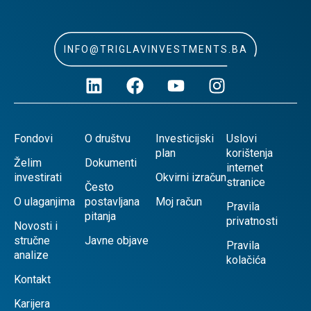
INFO@TRIGLAVINVESTMENTS.BA
Fondovi
O društvu
Investicijski
Uslovi
plan
korištenja
Želim
Dokumenti
internet
investirati
Okvirni izračun
stranice
Često
O ulaganjima
postavljana
Moj račun
Pravila
pitanja
privatnosti
Novosti i
stručne
Javne objave
Pravila
analize
kolačića
Kontakt
Karijera