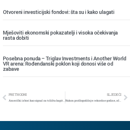
Otvoreni investicijski fondovi: šta su i kako ulagati
Mješoviti ekonomski pokazatelji i visoka očekivanja
rasta dobiti
Posebna ponuda – Triglav Investments i Another World
VR arena: Rođendanski poklon koji donosi više od
zabave
PRETHODNI
SLJEDEĆI
Američki izbori kao signal za tržišta kapitala
Nakon prošlogodišnje rekordne godine, očekivanja su umjerenija