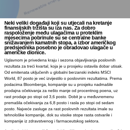
Neki veliki događaji koji su utjecali na kretanje
finansijskih tržišta su iza nas. Za dobro
raspoloženje među ulagačima u proteklim
mjesecima pobrinule su se centralne banke
snižavanjem kamatnih stopa, a izbor američkog
predsjednika posebno je obradovao ulagače u
američke dionice.
Uglavnom je privedena kraju i sezona objavljivanja poslovnih
rezultata za treći kvartal, koja je u prosjeku ostavila dobar utisak.
Od emitenata uključenih u globalni berzanski indeks MSCI
World, 87 posto je već izvijestilo o poslovnim rezultatima. Prema
podacima Bloomberga, kompanije su u prosjeku nadmašile
prodajna očekivanja za nešto manje od procentnog poena, uz
rast prodaje po stopi od 3,6 posto. Dobit je u međuvremenu
premašila očekivanja za 6,8 posto i rasla po stopi od sedam
posto. Najveće zasluge za rast poslovnih rezultata imale su
tehnološke kompanije, dok su visoke stope rasta ostvarile i
kompanije iz zdravstvenog i farmaceutskog sektora.