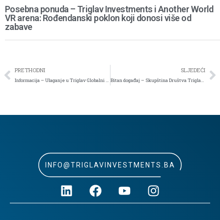
Posebna ponuda – Triglav Investments i Another World
VR arena: Rođendanski poklon koji donosi više od
zabave
PRETHODNI
SLJEDEĆI
Informacija – Ulaganje u Triglav Globalni dionički OIF i Triglav Obveznički OIF – bez ulazne naknade do 30.11.2025. godine
Bitan događaj – Skupština Društva Triglav Investments d.o.o. Sarajevo
INFO@TRIGLAVINVESTMENTS.BA