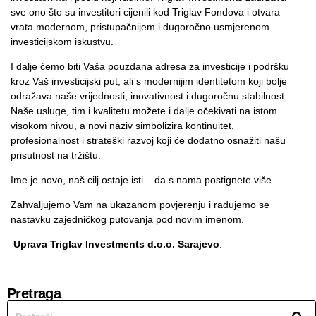
sve ono što su investitori cijenili kod Triglav Fondova i otvara
vrata modernom, pristupačnijem i dugoročno usmjerenom
investicijskom iskustvu.
I dalje ćemo biti Vaša pouzdana adresa za investicije i podršku
kroz Vaš investicijski put, ali s modernijim identitetom koji bolje
odražava naše vrijednosti, inovativnost i dugoročnu stabilnost.
Naše usluge, tim i kvalitetu možete i dalje očekivati na istom
visokom nivou, a novi naziv simbolizira kontinuitet,
profesionalnost i strateški razvoj koji će dodatno osnažiti našu
prisutnost na tržištu.
Ime je novo, naš cilj ostaje isti – da s nama postignete više.
Zahvaljujemo Vam na ukazanom povjerenju i radujemo se
nastavku zajedničkog putovanja pod novim imenom.
Uprava Triglav Investments d.o.o. Sarajevo
.
Pretraga