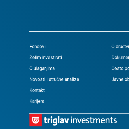
Fondovi
O društv
Želim investirati
Dokumen
O ulaganjima
Često po
Novosti i stručne analize
Javne o
Kontakt
Karijera