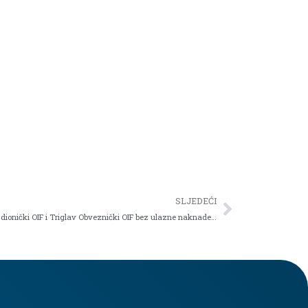
SLJEDEĆI
Informacija – Ulaganje u Triglav Globalni dionički OIF i Triglav Obveznički OIF bez ulazne naknade do 31.12.2025. godine