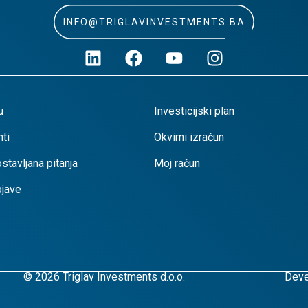
INFO@TRIGLAVINVESTMENTS.BA
u
Investicijski plan
ti
Okvirni izračun
stavljana pitanja
Moj račun
bjave
© 2026 Triglav Investments d.o.o.
Deve