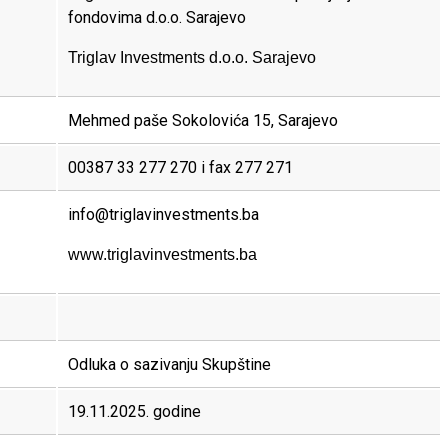
fondovima d.o.o. Sarajevo
Triglav Investments d.o.o. Sarajevo
Mehmed paše Sokolovića 15, Sarajevo
00387 33 277 270 i fax 277 271
info@triglavinvestments.ba
www.triglavinvestments.ba
Odluka o sazivanju Skupštine
19.11.2025. godine