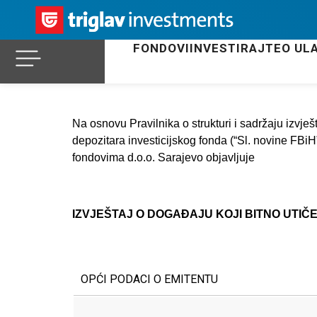
FONDOVI
INVESTIRAJTE
O UL
Na osnovu Pravilnika o strukturi i sadržaju izvješ
depozitara investicijskog fonda (“Sl. novine FBiH”
fondovima d.o.o. Sarajevo objavljuje
IZVJEŠTAJ O DOGAĐAJU KOJI BITNO UTIČ
OPĆI PODACI O EMITENTU