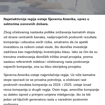
Najatraktivnija regija ostaje Sjeverna Amerika, oprez u
sektorima osnovnih dobara.
Zbog očekivanog nastavka politike snižavanja kamatnih stopa
od strane centralnih banaka, nadprosječnih poslovnih rezultata
kompanija i odsustva većih rizika, smatramo da će apetiti
investitora za rizikom ostati visoki, što dioničke investicije
zadržava kao najpoželjniju investicijsku klasu. Iako se čini da su
trenutna vrednovanja dioničkih tržišta iznad prosjeka, prema
sastavu referentnih indeksa i očekivanog rasta poslovanja
najvećih kompanija, ona su blizu istorijskog prosjeka.
Sjeverna Amerika ostaje najprivlačnija regija. Uz niže kamatne
stope oporavit će se privatna potrošnja, a očekivani rast
poslovnih rezultata kompanija za 2024. i 2025. ostaje iznad
nivoa kompanija iz drugih regija. Osim toga, američke kompanije
su daleko ispred u primjeni umjetne inteligencije, što će biti
jedan od ključnih generatora rasta u narednim poslovnim
godinama.