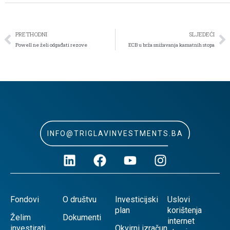
PRETHODNI
SLJEDEĆI
Powell ne želi odgađati rezove
ECB u brža snižavanja kamatnih stopa
INFO@TRIGLAVINVESTMENTS.BA
Fondovi
O društvu
Investicijski
Uslovi
plan
korištenja
Želim
Dokumenti
internet
investirati
Okvirni izračun