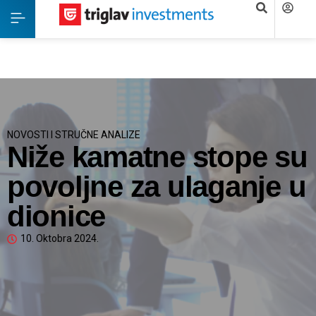
NOVOSTI I STRUČNE ANALIZE
Niže kamatne stope su
povoljne za ulaganje u
dionice
10. Oktobra 2024.