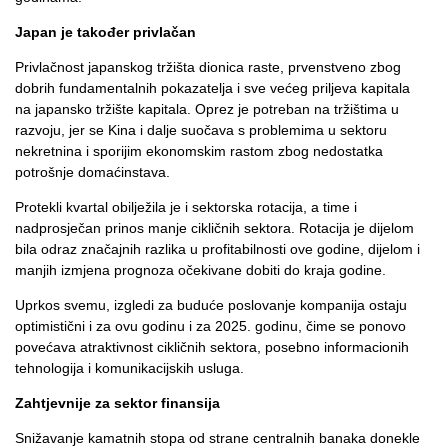
Japan je također privlačan
Privlačnost japanskog tržišta dionica raste, prvenstveno zbog
dobrih fundamentalnih pokazatelja i sve većeg priljeva kapitala
na japansko tržište kapitala. Oprez je potreban na tržištima u
razvoju, jer se Kina i dalje suočava s problemima u sektoru
nekretnina i sporijim ekonomskim rastom zbog nedostatka
potrošnje domaćinstava.
Protekli kvartal obilježila je i sektorska rotacija, a time i
nadprosječan prinos manje cikličnih sektora. Rotacija je dijelom
bila odraz značajnih razlika u profitabilnosti ove godine, dijelom i
manjih izmjena prognoza očekivane dobiti do kraja godine.
Uprkos svemu, izgledi za buduće poslovanje kompanija ostaju
optimistični i za ovu godinu i za 2025. godinu, čime se ponovo
povećava atraktivnost cikličnih sektora, posebno informacionih
tehnologija i komunikacijskih usluga.
Zahtjevnije za sektor finansija
Snižavanje kamatnih stopa od strane centralnih banaka donekle