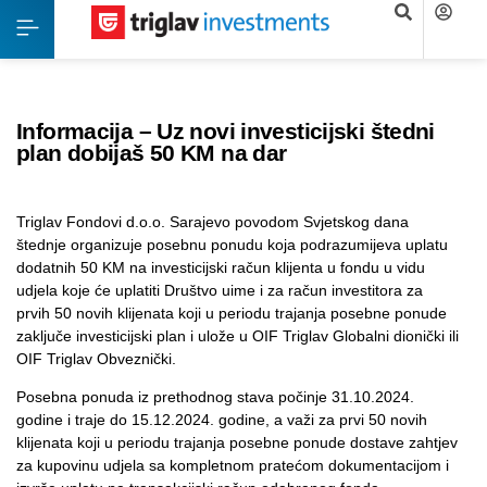
Informacija – Uz novi investicijski štedni
plan dobijaš 50 KM na dar
Triglav Fondovi d.o.o. Sarajevo povodom Svjetskog dana
štednje organizuje posebnu ponudu koja podrazumijeva uplatu
dodatnih 50 KM na investicijski račun klijenta u fondu u vidu
udjela koje će uplatiti Društvo uime i za račun investitora za
prvih 50 novih klijenata koji u periodu trajanja posebne ponude
zaključe investicijski plan i ulože u OIF Triglav Globalni dionički ili
OIF Triglav Obveznički.
Posebna ponuda iz prethodnog stava počinje 31.10.2024.
godine i traje do 15.12.2024. godine, a važi za prvi 50 novih
klijenata koji u periodu trajanja posebne ponude dostave zahtjev
za kupovinu udjela sa kompletnom pratećom dokumentacijom i