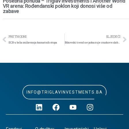
Posebna ponuda – Triglav Investments i Another World
VR arena: Rođendanski poklon koji donosi više od
zabave
PRETHODNI
SLJEDEĆI
ECB u brža snižavanja kamatnih stopa
Bikovski trend ne pokazuje znakove slabosti
INFO@TRIGLAVINVESTMENTS.BA