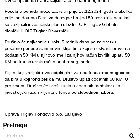
izvrše uplatu na transakcijski račun odabranog fonda.
Posebna ponuda može završiti i prije 15.12.2024. godine ukoliko
prije tog datuma Društvo dosegne broj od 50 novih klijenata koji
su zaključili investicijski plan i uložili u OIF Triglav Globalni
dionički ili OIF Triglav Obveznički.
Društvo će najkasnije u roku 5 radnih dana po završetku
posebne ponude svim novim klijentima koji su ostvarili pravo na
dodatnih 50 KM u njihovo ime i za njihov račun izvršiti uplatu 50
KM na transakcijski račun odabranog fonda.
Klijent koji zaključi investicijski plan za oba fonda ima mogućnost
da bira u koji fond želi da mu Društvo uplati dodatnih 50 KM. U
protivnom, Društvo će izvršiti uplatu dodatnih sredstava na
investicijski račun klijenta u fondu po slobodnom izboru.
Uprava Triglav Fondovi d.o.o. Sarajevo
Pretraga