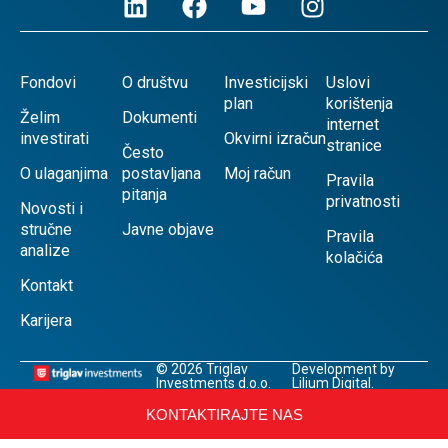
Fondovi
O društvu
Investicijski
Uslovi
plan
korištenja
Želim
Dokumenti
internet
investirati
Okvirni izračun
stranice
Često
O ulaganjima
postavljana
Moj račun
Pravila
pitanja
privatnosti
Novosti i
stručne
Javne objave
Pravila
analize
kolačića
Kontakt
Karijera
© 2026 Triglav
Development by
Investments d.o.o.
Lilium Digital.
KONTAKTIRAJTE NAS