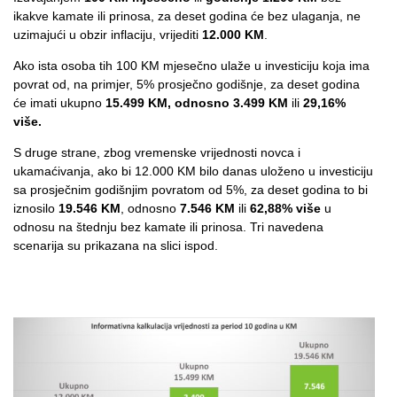
ikakve kamate ili prinosa, za deset godina će bez ulaganja, ne
uzimajući u obzir inflaciju, vrijediti
12.000 KM
.
Ako ista osoba tih 100 KM mjesečno ulaže u investiciju koja ima
povrat od, na primjer, 5% prosječno godišnje, za deset godina
će imati ukupno
15.499 KM, odnosno 3.499 KM
ili
29,16%
više.
S druge strane, zbog vremenske vrijednosti novca i
ukamaćivanja, ako bi 12.000 KM bilo danas uloženo u investiciju
sa prosječnim godišnjim povratom od 5%, za deset godina to bi
iznosilo
19.546 KM
, odnosno
7.546 KM
ili
62,88% više
u
odnosu na štednju bez kamate ili prinosa. Tri navedena
scenarija su prikazana na slici ispod.