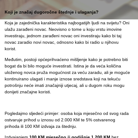
Koji je značaj dugoročne štednje i ulaganja?
Koja je zajednička karakteristika najbogatijih ljudi na svijetu? Oni
ulažu zarađeni novac. Neovisno o tome u koju vrstu imovine
investiraju, jednom zarađeni novac oni investiraju kako bi taj
novac zaradio novi novac, odnosno kako bi radio u njihovu
korist.
Međutim, postoji općeprihvaćeno mišljenje kako je potrebno biti
bogat da bi bilo moguće investirati. Istina je da veća količina
uloženog novca pruža mogućnost za veću zaradu, ali je moguće
kontinuirano ulagati i manje iznose sredstava koji na tekuću
potrošnju neće imati značajniji utjecaj, ali u dugom roku mogu
donijeti značajne koristi.
Pogledajmo sljedeći primjer: osoba koja mjesečno od svog rada
ostvaruje prihod u iznosu od 2.000 KM te 5% ostvarenog
prihoda ili 100 KM izdvaja za štednju.
Izdvajanjem
100 KM mjesečno
ili
godišnje 1.200 KM
bez