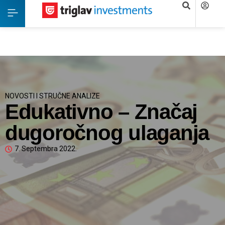
NOVOSTI I STRUČNE ANALIZE
Edukativno – Značaj
dugoročnog ulaganja
7. Septembra 2022.