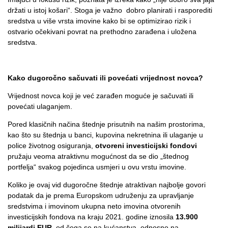
držati u istoj košari“. Stoga je važno dobro planirati i rasporediti
sredstva u više vrsta imovine kako bi se optimizirao rizik i
ostvario očekivani povrat na prethodno zarađena i uložena
sredstva.
Kako dugoročno sačuvati ili povećati vrijednost novca?
Vrijednost novca koji je već zarađen moguće je sačuvati ili
povećati ulaganjem.
Pored klasičnih načina štednje prisutnih na našim prostorima,
kao što su štednja u banci, kupovina nekretnina ili ulaganje u
police životnog osiguranja,
otvoreni investicijski fondovi
pružaju veoma atraktivnu mogućnost da se dio „štednog
portfelja“ svakog pojedinca usmjeri u ovu vrstu imovine.
Koliko je ovaj vid dugoročne štednje atraktivan najbolje govori
podatak da je prema Europskom udruženju za upravljanje
sredstvima i imovinom ukupna neto imovina otvorenih
investicijskih fondova na kraju 2021. godine iznosila
13.900
milijardi EUR
, od čega se na kućanstva, odnosno na