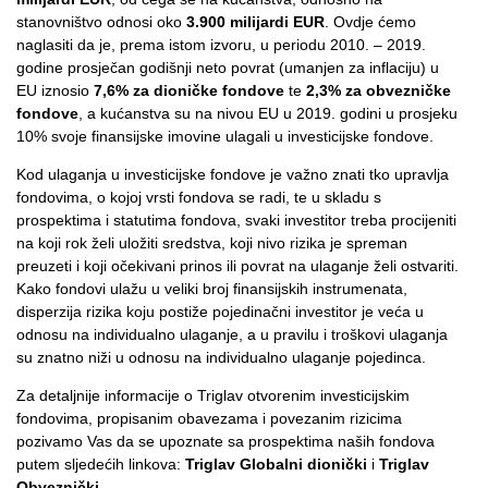
stanovništvo odnosi oko
3.900 milijardi EUR
. Ovdje ćemo
naglasiti da je, prema istom izvoru, u periodu 2010. – 2019.
godine prosječan godišnji neto povrat (umanjen za inflaciju) u
EU iznosio
7,6% za dioničke fondove
te
2,3% za obvezničke
fondove
, a kućanstva su na nivou EU u 2019. godini u prosjeku
10% svoje finansijske imovine ulagali u investicijske fondove.
Kod ulaganja u investicijske fondove je važno znati tko upravlja
fondovima, o kojoj vrsti fondova se radi, te u skladu s
prospektima i statutima fondova, svaki investitor treba procijeniti
na koji rok želi uložiti sredstva, koji nivo rizika je spreman
preuzeti i koji očekivani prinos ili povrat na ulaganje želi ostvariti.
Kako fondovi ulažu u veliki broj finansijskih instrumenata,
disperzija rizika koju postiže pojedinačni investitor je veća u
odnosu na individualno ulaganje, a u pravilu i troškovi ulaganja
su znatno niži u odnosu na individualno ulaganje pojedinca.
Za detaljnije informacije o Triglav otvorenim investicijskim
fondovima, propisanim obavezama i povezanim rizicima
pozivamo Vas da se upoznate sa prospektima naših fondova
putem sljedećih linkova:
Triglav Globalni dionički
i
Triglav
Obveznički
.