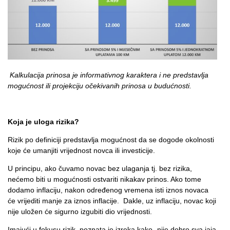
Kalkulacija prinosa je informativnog karaktera i ne predstavlja
mogućnost ili projekciju očekivanih prinosa u budućnosti.
Koja je uloga rizika?
Rizik po definiciji predstavlja mogućnost da se dogode okolnosti
koje će umanjiti vrijednost novca ili investicije.
U principu, ako čuvamo novac bez ulaganja tj. bez rizika,
nećemo biti u mogućnosti ostvariti nikakav prinos. Ako tome
dodamo inflaciju, nakon određenog vremena isti iznos novaca
će vrijediti manje za iznos inflacije. Dakle, uz inflaciju, novac koji
nije uložen će sigurno izgubiti dio vrijednosti.
Imajući u fokusu rizik, poznata je izreka kako „nije dobro sva jaja