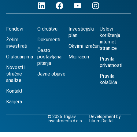
Fondovi
O društvu
Investicijski
Uslovi
plan
korištenja
Želim
Dokumenti
internet
investirati
Okvirni izračun
stranice
Često
O ulaganjima
postavljana
Moj račun
Pravila
pitanja
privatnosti
Novosti i
stručne
Javne objave
Pravila
analize
kolačića
Kontakt
Karijera
© 2026 Triglav
Development by
Investments d.o.o.
Lilium Digital.