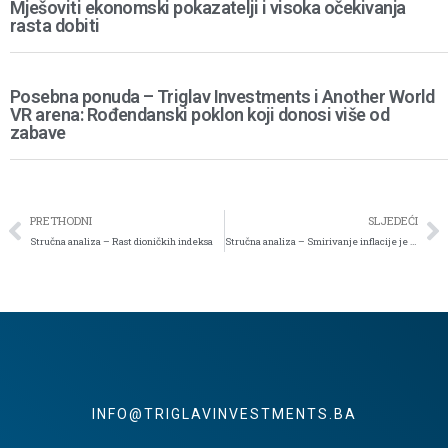
Mješoviti ekonomski pokazatelji i visoka očekivanja
rasta dobiti
Posebna ponuda – Triglav Investments i Another World
VR arena: Rođendanski poklon koji donosi više od
zabave
PRETHODNI
SLJEDEĆI
Stručna analiza – Rast dioničkih indeksa
Stručna analiza – Smirivanje inflacije je svakako manje zlo
INFO@TRIGLAVINVESTMENTS.BA