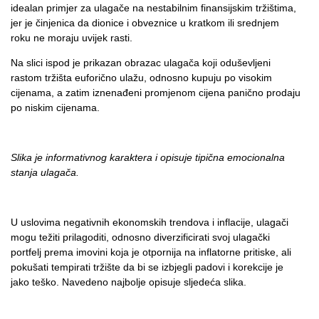
idealan primjer za ulagače na nestabilnim finansijskim tržištima,
jer je činjenica da dionice i obveznice u kratkom ili srednjem
roku ne moraju uvijek rasti.
Na slici ispod je prikazan obrazac ulagača koji oduševljeni
rastom tržišta euforično ulažu, odnosno kupuju po visokim
cijenama, a zatim iznenađeni promjenom cijena panično prodaju
po niskim cijenama.
Slika je informativnog karaktera i opisuje tipična emocionalna
stanja ulagača.
U uslovima negativnih ekonomskih trendova i inflacije, ulagači
mogu težiti prilagoditi, odnosno diverzificirati svoj ulagački
portfelj prema imovini koja je otpornija na inflatorne pritiske, ali
pokušati tempirati tržište da bi se izbjegli padovi i korekcije je
jako teško. Navedeno najbolje opisuje sljedeća slika.