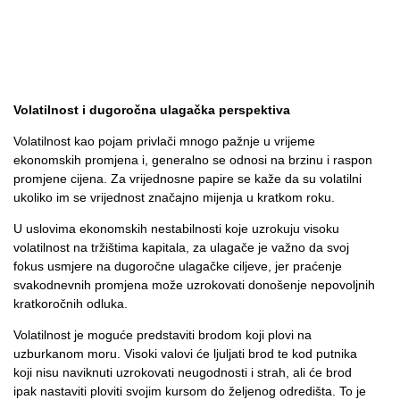
Volatilnost i dugoročna ulagačka perspektiva
Volatilnost kao pojam privlači mnogo pažnje u vrijeme
ekonomskih promjena i, generalno se odnosi na brzinu i raspon
promjene cijena. Za vrijednosne papire se kaže da su volatilni
ukoliko im se vrijednost značajno mijenja u kratkom roku.
U uslovima ekonomskih nestabilnosti koje uzrokuju visoku
volatilnost na tržištima kapitala, za ulagače je važno da svoj
fokus usmjere na dugoročne ulagačke ciljeve, jer praćenje
svakodnevnih promjena može uzrokovati donošenje nepovoljnih
kratkoročnih odluka.
Volatilnost je moguće predstaviti brodom koji plovi na
uzburkanom moru. Visoki valovi će ljuljati brod te kod putnika
koji nisu naviknuti uzrokovati neugodnosti i strah, ali će brod
ipak nastaviti ploviti svojim kursom do željenog odredišta. To je