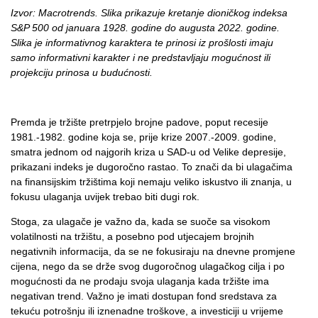
Izvor: Macrotrends. Slika prikazuje kretanje dioničkog indeksa
S&P 500 od januara 1928. godine do augusta 2022. godine.
Slika je informativnog karaktera te prinosi iz prošlosti imaju
samo informativni karakter i ne predstavljaju mogućnost ili
projekciju prinosa u budućnosti.
Premda je tržište pretrpjelo brojne padove, poput recesije
1981.-1982. godine koja se, prije krize 2007.-2009. godine,
smatra jednom od najgorih kriza u SAD-u od Velike depresije,
prikazani indeks je dugoročno rastao. To znači da bi ulagačima
na finansijskim tržištima koji nemaju veliko iskustvo ili znanja, u
fokusu ulaganja uvijek trebao biti dugi rok.
Stoga, za ulagače je važno da, kada se suoče sa visokom
volatilnosti na tržištu, a posebno pod utjecajem brojnih
negativnih informacija, da se ne fokusiraju na dnevne promjene
cijena, nego da se drže svog dugoročnog ulagačkog cilja i po
mogućnosti da ne prodaju svoja ulaganja kada tržište ima
negativan trend. Važno je imati dostupan fond sredstava za
tekuću potrošnju ili iznenadne troškove, a investiciji u vrijeme