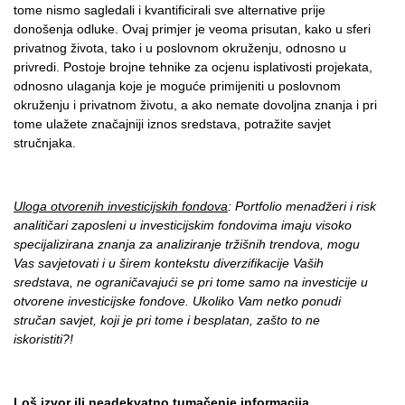
tome nismo sagledali i kvantificirali sve alternative prije
donošenja odluke. Ovaj primjer je veoma prisutan, kako u sferi
privatnog života, tako i u poslovnom okruženju, odnosno u
privredi. Postoje brojne tehnike za ocjenu isplativosti projekata,
odnosno ulaganja koje je moguće primijeniti u poslovnom
okruženju i privatnom životu, a ako nemate dovoljna znanja i pri
tome ulažete značajniji iznos sredstava, potražite savjet
stručnjaka.
Uloga otvorenih investicijskih fondova
: Portfolio menadžeri i risk
analitičari zaposleni u investicijskim fondovima imaju visoko
specijalizirana znanja za analiziranje tržišnih trendova, mogu
Vas savjetovati i u širem kontekstu diverzifikacije Vaših
sredstava, ne ograničavajući se pri tome samo na investicije u
otvorene investicijske fondove. Ukoliko Vam netko ponudi
stručan savjet, koji je pri tome i besplatan, zašto to ne
iskoristiti?!
Loš izvor ili neadekvatno tumačenje informacija