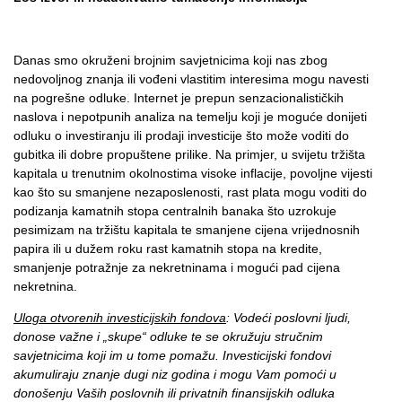
Danas smo okruženi brojnim savjetnicima koji nas zbog
nedovoljnog znanja ili vođeni vlastitim interesima mogu navesti
na pogrešne odluke. Internet je prepun senzacionalističkih
naslova i nepotpunih analiza na temelju koji je moguće donijeti
odluku o investiranju ili prodaji investicije što može voditi do
gubitka ili dobre propuštene prilike. Na primjer, u svijetu tržišta
kapitala u trenutnim okolnostima visoke inflacije, povoljne vijesti
kao što su smanjene nezaposlenosti, rast plata mogu voditi do
podizanja kamatnih stopa centralnih banaka što uzrokuje
pesimizam na tržištu kapitala te smanjene cijena vrijednosnih
papira ili u dužem roku rast kamatnih stopa na kredite,
smanjenje potražnje za nekretninama i mogući pad cijena
nekretnina.
Uloga otvorenih investicijskih fondova
: Vodeći poslovni ljudi,
donose važne i „skupe“ odluke te se okružuju stručnim
savjetnicima koji im u tome pomažu. Investicijski fondovi
akumuliraju znanje dugi niz godina i mogu Vam pomoći u
donošenju Vaših poslovnih ili privatnih finansijskih odluka