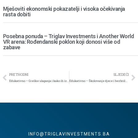
Mješoviti ekonomski pokazatelji i visoka očekivanja
rasta dobiti
Posebna ponuda – Triglav Investments i Another World
VR arena: Rođendanski poklon koji donosi više od
zabave
PRETHODNI
SLJEDEĆI
Edukativno – Greške ulaganja i kako ih izbjeći (1. dio)
Edukativno – Školovanje djece i bezbrižna penzija/mirovina
INFO@TRIGLAVINVESTMENTS.BA