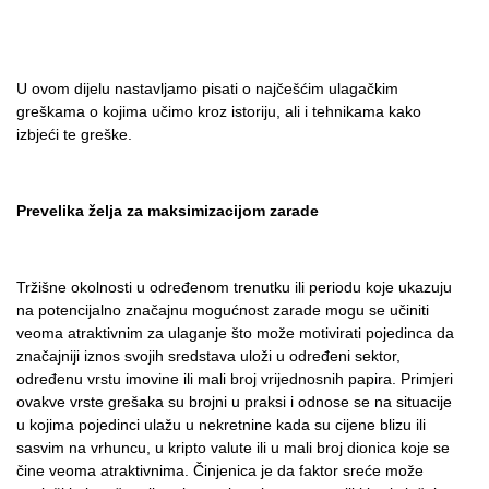
U ovom dijelu nastavljamo pisati o najčešćim ulagačkim
greškama o kojima učimo kroz istoriju, ali i tehnikama kako
izbjeći te greške.
Prevelika želja za maksimizacijom zarade
Tržišne okolnosti u određenom trenutku ili periodu koje ukazuju
na potencijalno značajnu mogućnost zarade mogu se učiniti
veoma atraktivnim za ulaganje što može motivirati pojedinca da
značajniji iznos svojih sredstava uloži u određeni sektor,
određenu vrstu imovine ili mali broj vrijednosnih papira. Primjeri
ovakve vrste grešaka su brojni u praksi i odnose se na situacije
u kojima pojedinci ulažu u nekretnine kada su cijene blizu ili
sasvim na vrhuncu, u kripto valute ili u mali broj dionica koje se
čine veoma atraktivnima. Činjenica je da faktor sreće može