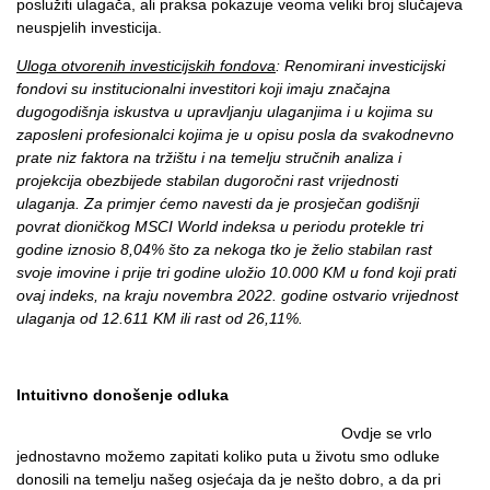
poslužiti ulagača, ali praksa pokazuje veoma veliki broj slučajeva
neuspjelih investicija.
Uloga otvorenih investicijskih fondova
: Renomirani investicijski
fondovi su institucionalni investitori koji imaju značajna
dugogodišnja iskustva u upravljanju ulaganjima i u kojima su
zaposleni profesionalci kojima je u opisu posla da svakodnevno
prate niz faktora na tržištu i na temelju stručnih analiza i
projekcija obezbijede stabilan dugoročni rast vrijednosti
ulaganja. Za primjer ćemo navesti da je prosječan godišnji
povrat dioničkog MSCI World indeksa u periodu protekle tri
godine iznosio 8,04% što za nekoga tko je želio stabilan rast
svoje imovine i prije tri godine uložio 10.000 KM u fond koji prati
ovaj indeks, na kraju novembra 2022. godine ostvario vrijednost
ulaganja od 12.611 KM ili rast od 26,11%.
Intuitivno donošenje odluka
Ovdje se vrlo
jednostavno možemo zapitati koliko puta u životu smo odluke
donosili na temelju našeg osjećaja da je nešto dobro, a da pri