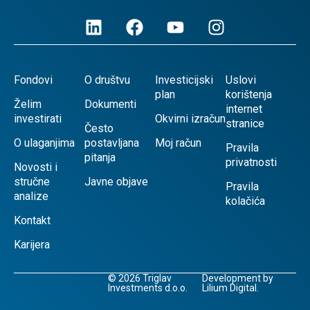
Fondovi
O društvu
Investicijski
Uslovi
plan
korištenja
Želim
Dokumenti
internet
investirati
Okvirni izračun
stranice
Često
O ulaganjima
postavljana
Moj račun
Pravila
pitanja
privatnosti
Novosti i
stručne
Javne objave
Pravila
analize
kolačića
Kontakt
Karijera
© 2026 Triglav
Development by
Investments d.o.o.
Lilium Digital.