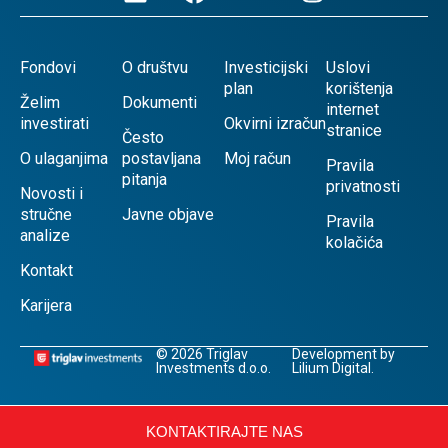
Fondovi
O društvu
Investicijski
Uslovi
plan
korištenja
Želim
Dokumenti
internet
investirati
Okvirni izračun
stranice
Često
O ulaganjima
postavljana
Moj račun
Pravila
pitanja
privatnosti
Novosti i
stručne
Javne objave
Pravila
analize
kolačića
Kontakt
Karijera
© 2026 Triglav
Development by
Investments d.o.o.
Lilium Digital.
KONTAKTIRAJTE NAS