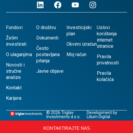
Fondovi
O društvu
Investicijski
Uslovi
plan
korištenja
Želim
Dokumenti
internet
investirati
Okvirni izračun
stranice
Često
O ulaganjima
postavljana
Moj račun
Pravila
pitanja
privatnosti
Novosti i
stručne
Javne objave
Pravila
analize
kolačića
Kontakt
Karijera
© 2026 Triglav
Development by
Investments d.o.o.
Lilium Digital.
KONTAKTIRAJTE NAS