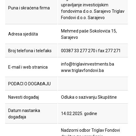
upravljanje investicijskim
Puna i skraćena firma
fondovima d.o.o. Sarajevo Triglav
Fondovi d.o.o. Sarajevo
Mehmed paše Sokolovića 15,
Adresa sjedišta
Sarajevo
Broj telefona i telefaks
00387 33 277 270 i fax 277 271
info@triglavinvestments.ba
E-mail i web stranica
www.triglavfondovi.ba
PODACI O DOGAĐAJU
Navesti događaj
Odluka o sazivanju Skupštine
Datum nastanka
14.02.2025. godine
događaja
Nadzorni odbor Triglav Fondovi