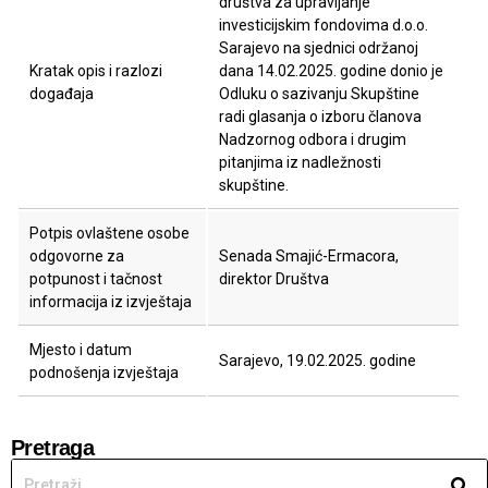
društva za upravljanje
investicijskim fondovima d.o.o.
Sarajevo na sjednici održanoj
Kratak opis i razlozi
dana 14.02.2025. godine donio je
događaja
Odluku o sazivanju Skupštine
radi glasanja o izboru članova
Nadzornog odbora i drugim
pitanjima iz nadležnosti
skupštine.
Potpis ovlaštene osobe
odgovorne za
Senada Smajić-Ermacora,
potpunost i tačnost
direktor Društva
informacija iz izvještaja
Mjesto i datum
Sarajevo, 19.02.2025. godine
podnošenja izvještaja
Pretraga