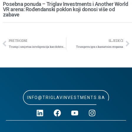
Posebna ponuda – Triglav Investments i Another World
VR arena: Rođendanski poklon koji donosi više od
zabave
PRETHODNI
SLJEDEĆI
Trump i umjetna inteligencija kao dobitna kombinacija?
Trumpova igra s kamatnim stopama
INFO@TRIGLAVINVESTMENTS.BA