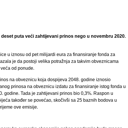
 deset puta veći zahtijevani prinos nego u novembru 2020.
ce u iznosu od pet milijardi eura za finansiranje fonda za
azala je da postoji velika potražnja za takvim obveznicama
a veća od ponude.
 prinos na obveznicu koja dospijeva 2048. godine iznosio
vanog prinosa na obveznicu izdatu za finansiranje istog fonda u
. godine. Tada je zahtijevani prinos bio 0,3%. Raspon u
jeća također se povećao, skočivši sa 25 baznih bodova u
ijeme ove emisije.