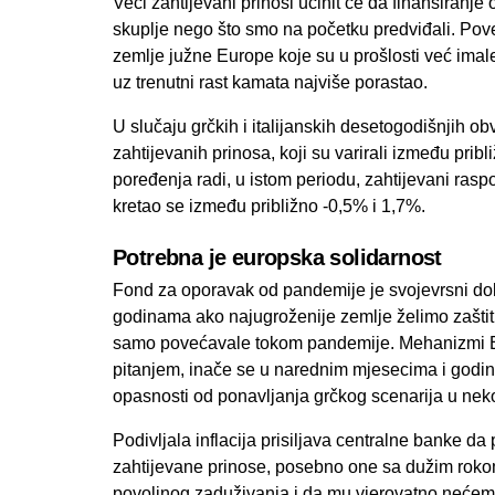
Veći zahtijevani prinosi učinit će da finansir
skuplje nego što smo na početku predviđali. Pov
zemlje južne Europe koje su u prošlosti već imal
uz trenutni rast kamata najviše porastao.
U slučaju grčkih i italijanskih desetogodišnjih o
zahtijevanih prinosa, koji su varirali između prib
poređenja radi, u istom periodu, zahtijevani ra
kretao se između približno -0,5% i 1,7%.
Potrebna je europska solidarnost
Fond za oporavak od pandemije je svojevrsni dok
godinama ako najugroženije zemlje želimo zaštititi
samo povećavale tokom pandemije. Mehanizmi E
pitanjem, inače se u narednim mjesecima i godi
opasnosti od ponavljanja grčkog scenarija u neko
Podivljala inflacija prisiljava centralne banke 
zahtijevane prinose, posebno one sa dužim rokom 
povoljnog zaduživanja i da mu vjerovatno nećemo