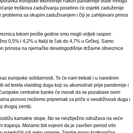
anje oporavka europske ekonomije nakon pandemije bude mnogo
ećanje troškova zaduživanja posebno će osjetiti zaduženije
e problema sa skupim zaduživanjem i čiji je zahtijevani prinos
bveznica tokom prošle godine smo mogli vidjeti raspon
ližno 0,5% i 4,2% u Italiji te čak do 4,7% u Grčkoj. Samo
spon prinosa na njemačke desetogodišnje državne obveznice
az europske solidarnosti. To će nam trebati i u narednim
 od tereta vlastitog duga koji su akumulirali prije pandemije i
uropske centralne banke će morati da se pozabave ovim
nama ponovo možemo pripremati za priče o neodrživosti duga i
j drugoj zemlji.
da podižu kamatne stope, što se neizbježno odražava na veće
trajanja. Moramo biti svjesni da je završen period vrlo
 svjedočiti još neko vrijeme. Zemlje mogu kratkoročno