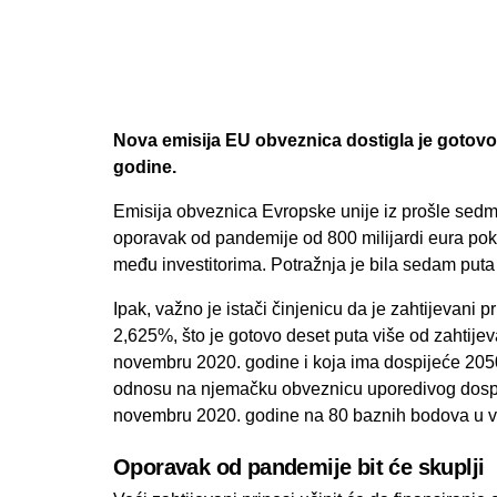
Nova emisija EU obveznica dostigla je gotovo
godine.
Emisija obveznica Evropske unije iz prošle sedmi
oporavak od pandemije od 800 milijardi eura pok
među investitorima. Potražnja je bila sedam put
Ipak, važno je istači činjenicu da je zahtijevani
2,625%, što je gotovo deset puta više od zahtije
novembru 2020. godine i koja ima dospijeće 2050
odnosu na njemačku obveznicu uporedivog dospi
novembru 2020. godine na 80 baznih bodova u vr
Oporavak od pandemije bit će skuplji