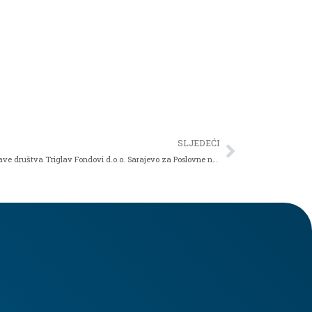
SLJEDEĆI
Intervju sa Jurešić Slavenom, članom Uprave društva Triglav Fondovi d.o.o. Sarajevo za Poslovne novine