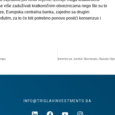
 se više zaduživati ​​kratkoročnim obveznicama nego što su to
aze, Europska centralna banka, zajedno sa drugim
eđutim, za to će biti potrebno ponovo postići konsenzus i
topa
INFO@TRIGLAVINVESTMENTS.BA