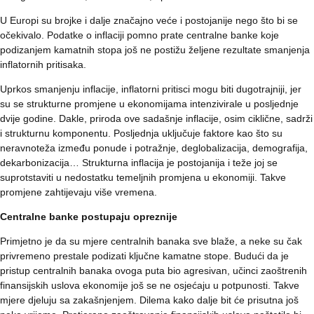
U Europi su brojke i dalje značajno veće i postojanije nego što bi se
očekivalo. Podatke o inflaciji pomno prate centralne banke koje
podizanjem kamatnih stopa još ne postižu željene rezultate smanjenja
inflatornih pritisaka.
Uprkos smanjenju inflacije, inflatorni pritisci mogu biti dugotrajniji, jer
su se strukturne promjene u ekonomijama intenzivirale u posljednje
dvije godine. Dakle, priroda ove sadašnje inflacije, osim ciklične, sadrži
i strukturnu komponentu. Posljednja uključuje faktore kao što su
neravnoteža između ponude i potražnje, deglobalizacija, demografija,
dekarbonizacija… Strukturna inflacija je postojanija i teže joj se
suprotstaviti u nedostatku temeljnih promjena u ekonomiji. Takve
promjene zahtijevaju više vremena.
Centralne banke postupaju opreznije
Primjetno je da su mjere centralnih banaka sve blaže, a neke su čak
privremeno prestale podizati ključne kamatne stope. Budući da je
pristup centralnih banaka ovoga puta bio agresivan, učinci zaoštrenih
finansijskih uslova ekonomije još se ne osjećaju u potpunosti. Takve
mjere djeluju sa zakašnjenjem. Dilema kako dalje bit će prisutna još