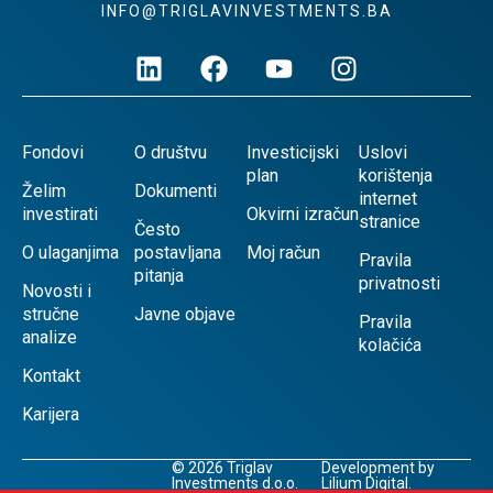
INFO@TRIGLAVINVESTMENTS.BA
Fondovi
O društvu
Investicijski
Uslovi
plan
korištenja
Želim
Dokumenti
internet
investirati
Okvirni izračun
stranice
Često
O ulaganjima
postavljana
Moj račun
Pravila
pitanja
privatnosti
Novosti i
stručne
Javne objave
Pravila
analize
kolačića
Kontakt
Karijera
© 2026 Triglav
Development by
Investments d.o.o.
Lilium Digital.