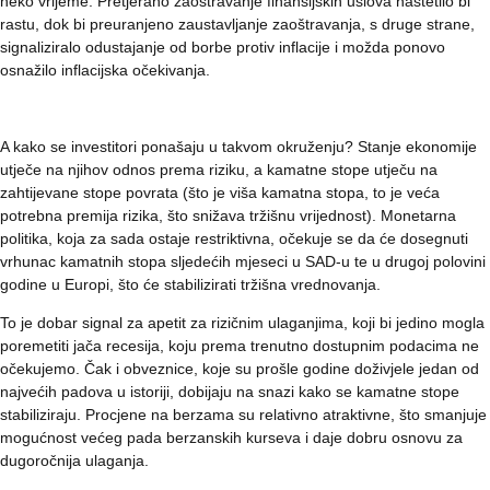
neko vrijeme. Pretjerano zaoštravanje finansijskih uslova naštetilo bi
rastu, dok bi preuranjeno zaustavljanje zaoštravanja, s druge strane,
signaliziralo odustajanje od borbe protiv inflacije i možda ponovo
osnažilo inflacijska očekivanja.
A kako se investitori ponašaju u takvom okruženju? Stanje ekonomije
utječe na njihov odnos prema riziku, a kamatne stope utječu na
zahtijevane stope povrata (što je viša kamatna stopa, to je veća
potrebna premija rizika, što snižava tržišnu vrijednost). Monetarna
politika, koja za sada ostaje restriktivna, očekuje se da će dosegnuti
vrhunac kamatnih stopa sljedećih mjeseci u SAD-u te u drugoj polovini
godine u Europi, što će stabilizirati tržišna vrednovanja.
To je dobar signal za apetit za rizičnim ulaganjima, koji bi jedino mogla
poremetiti jača recesija, koju prema trenutno dostupnim podacima ne
očekujemo. Čak i obveznice, koje su prošle godine doživjele jedan od
najvećih padova u istoriji, dobijaju na snazi ​​kako se kamatne stope
stabiliziraju. Procjene na berzama su relativno atraktivne, što smanjuje
mogućnost većeg pada berzanskih kurseva i daje dobru osnovu za
dugoročnija ulaganja.