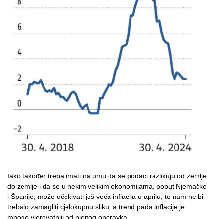
Iako također treba imati na umu da se podaci razlikuju od zemlje
do zemlje i da se u nekim velikim ekonomijama, poput Njemačke
i Španije, može očekivati još veća inflacija u aprilu, to nam ne bi
trebalo zamagliti cjelokupnu sliku, a trend pada inflacije je
mnogo vjerovatniji od njenog oporavka.