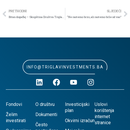
PRETHODNI
SLJEDEĆI
Bitan događaj – Skupština Društva Triglav Fondovi d.o.o. Sarajevo
“Ne rastemo brzo, ali rastemo brže od vas”
INFO@TRIGLAVINVESTMENTS.BA
Fondovi
O društvu
Investicijski
Uslovi
plan
korištenja
Želim
Dokumenti
internet
investirati
Okvirni izračun
stranice
Često