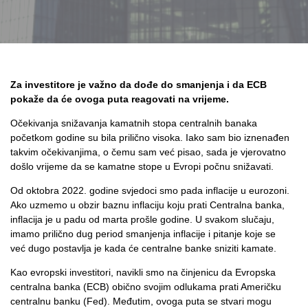
Za investitore je važno da dođe do smanjenja i da ECB
pokaže da će ovoga puta reagovati na vrijeme.
Očekivanja snižavanja kamatnih stopa centralnih banaka
početkom godine su bila prilično visoka. Iako sam bio iznenađen
takvim očekivanjima, o čemu sam već pisao, sada je vjerovatno
došlo vrijeme da se kamatne stope u Evropi počnu snižavati.
Od oktobra 2022. godine svjedoci smo pada inflacije u eurozoni.
Ako uzmemo u obzir baznu inflaciju koju prati Centralna banka,
inflacija je u padu od marta prošle godine. U svakom slučaju,
imamo prilično dug period smanjenja inflacije i pitanje koje se
već dugo postavlja je kada će centralne banke sniziti kamate.
Kao evropski investitori, navikli smo na činjenicu da Evropska
centralna banka (ECB) obično svojim odlukama prati Američku
centralnu banku (Fed). Međutim, ovoga puta se stvari mogu