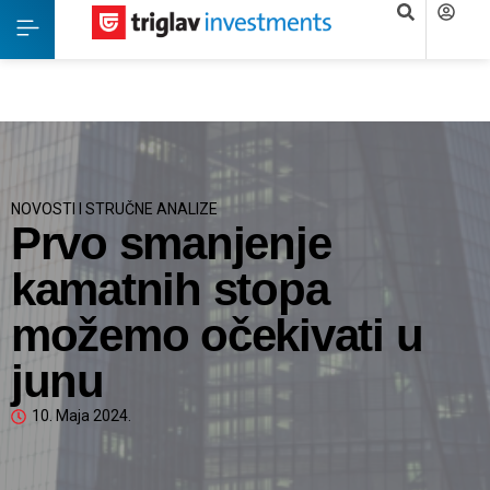
NOVOSTI I STRUČNE ANALIZE
Prvo smanjenje
kamatnih stopa
možemo očekivati u
junu
10. Maja 2024.