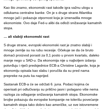
Kao što znamo, ekonomski rast takođe igra važnu ulogu u
odlukama centralne banke. On je s druge strane Atlantika
mnogo jači i pokazuje otpornost koja je iznenadila mnoge
ekonomiste. Ovo daje Fed-u alibi da odloži snižavanje kamatnih
stopa.
… ali slabiji ekonomski rast
S druge strane, evropski ekonomski rast je znatno slabiji i
mnoge zemlje su na rubu recesije. Očekuje se da će bruto
domaći proizvod porasti za 0,1 posto u prvom kvartalu, daleko
manje nego u SAD-u. Da ekonomija nije u najboljem izdanju
potvrđuju i riječi predsjednice ECB-a Christine Lagarde, koja je
ekonomiju opisala kao slabu i poručila da su pred nama
prepreke na putu ka naprijed.
Sastanak ECB-a će se održati 6. juna. Podaci kojima će
operisati pri odlučivanju su prilično jasni i polagano više nema
razloga za odlaganje snižavanja kamatnih stopa. Ekonomske
brojke pokazuju da evropske kompanije ne tolerišu povećanje
kamatnih stopa tako dobro kao američke, uz sve istovremene