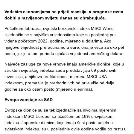
Vodećim ekonomijama ne prijeti recesija, a prognoze rasta
dobiti u razvijenom svijetu danas su ohrabrujuće.
Početkom februara, svjetski berzanski indeks MSCI World
izjednačio se s najvišim vrijednostima koje su posljednji put
viđene početkom 2022. godine, mjereno u dolarima. Ako
njegovu vrijednost preračunamo u eure, ona je veća za oko pet
posto, jer je u tom periodu ojačala vrijednost američkog dolara.
Najveće zasluge za nove vrhove imaju američke dionice, koje u
strukturi svjetskog indeksa sada predstavljaju 69 posto svih
investicija, a njihova profitabilnost, mjerena MSCI USA
indeksom, premašila je prethodni vrh od prije više od dvije
godine za oko osam posto (mjereno u eurima).
Evropa zaostaje za SAD
Evropske dionice su se tek izjednačile sa nivoima mjerenim
indeksom MSCI Europe, sa učešćem od 18% u svjetskom
indeksu. Japanske dionice, koje imaju šest posto udjela u
svjetskom indeksu, su u posljednje dvije godine vodile po rastu u