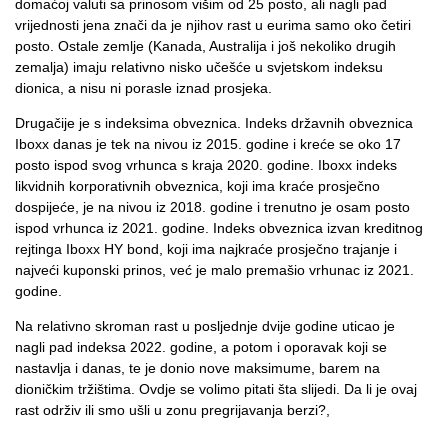
domaćoj valuti sa prinosom višim od 25 posto, ali nagli pad
vrijednosti jena znači da je njihov rast u eurima samo oko četiri
posto. Ostale zemlje (Kanada, Australija i još nekoliko drugih
zemalja) imaju relativno nisko učešće u svjetskom indeksu
dionica, a nisu ni porasle iznad prosjeka.
Drugačije je s indeksima obveznica. Indeks državnih obveznica
Iboxx danas je tek na nivou iz 2015. godine i kreće se oko 17
posto ispod svog vrhunca s kraja 2020. godine. Iboxx indeks
likvidnih korporativnih obveznica, koji ima kraće prosječno
dospijeće, je na nivou iz 2018. godine i trenutno je osam posto
ispod vrhunca iz 2021. godine. Indeks obveznica izvan kreditnog
rejtinga Iboxx HY bond, koji ima najkraće prosječno trajanje i
najveći kuponski prinos, već je malo premašio vrhunac iz 2021.
godine.
Na relativno skroman rast u posljednje dvije godine uticao je
nagli pad indeksa 2022. godine, a potom i oporavak koji se
nastavlja i danas, te je donio nove maksimume, barem na
dioničkim tržištima. Ovdje se volimo pitati šta slijedi. Da li je ovaj
rast održiv ili smo ušli u zonu pregrijavanja berzi?,