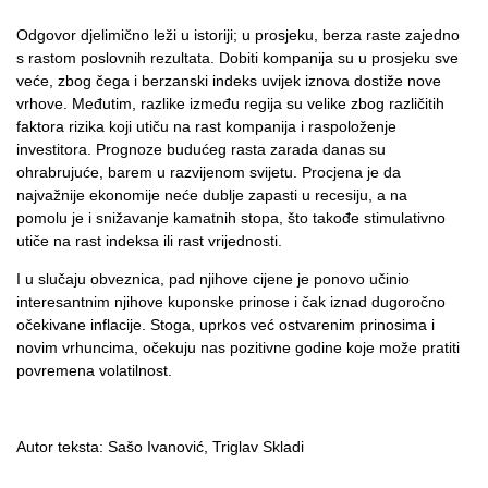
Odgovor djelimično leži u istoriji; u prosjeku, berza raste zajedno
s rastom poslovnih rezultata. Dobiti kompanija su u prosjeku sve
veće, zbog čega i berzanski indeks uvijek iznova dostiže nove
vrhove. Međutim, razlike između regija su velike zbog različitih
faktora rizika koji utiču na rast kompanija i raspoloženje
investitora. Prognoze budućeg rasta zarada danas su
ohrabrujuće, barem u razvijenom svijetu. Procjena je da
najvažnije ekonomije neće dublje zapasti u recesiju, a na
pomolu je i snižavanje kamatnih stopa, što takođe stimulativno
utiče na rast indeksa ili rast vrijednosti.
I u slučaju obveznica, pad njihove cijene je ponovo učinio
interesantnim njihove kuponske prinose i čak iznad dugoročno
očekivane inflacije. Stoga, uprkos već ostvarenim prinosima i
novim vrhuncima, očekuju nas pozitivne godine koje može pratiti
povremena volatilnost.
Autor teksta: Sašo Ivanović,
Triglav Skladi