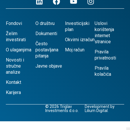
Fondovi
O društvu
Investicijski
Uslovi
plan
korištenja
Želim
Dokumenti
internet
investirati
Okvirni izračun
stranice
Često
O ulaganjima
postavljana
Moj račun
Pravila
pitanja
privatnosti
Novosti i
stručne
Javne objave
Pravila
analize
kolačića
Kontakt
Karijera
© 2026 Triglav
Development by
Investments d.o.o.
Lilium Digital.