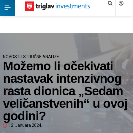
NOVOSTI I STRUČNE ANALIZE
Možemo li očekivati
nastavak intenzivnog
rasta dionica „Sedam
veličanstvenih“ u ovoj
godini?
12. Januara 2024.