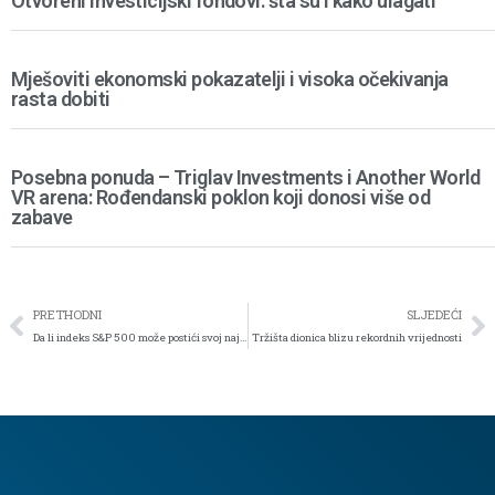
Otvoreni investicijski fondovi: šta su i kako ulagati
Mješoviti ekonomski pokazatelji i visoka očekivanja
rasta dobiti
Posebna ponuda – Triglav Investments i Another World
VR arena: Rođendanski poklon koji donosi više od
zabave
PRETHODNI
SLJEDEĆI
Da li indeks S&P 500 može postići svoj najviši nivo u 2024. godini?
Tržišta dionica blizu rekordnih vrijednosti