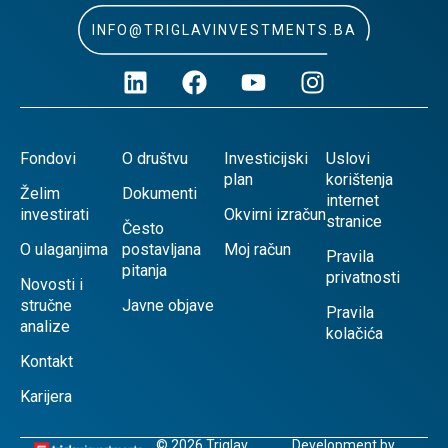
INFO@TRIGLAVINVESTMENTS.BA
Fondovi
O društvu
Investicijski
Uslovi
plan
korištenja
Želim
Dokumenti
internet
investirati
Okvirni izračun
stranice
Često
O ulaganjima
postavljana
Moj račun
Pravila
pitanja
privatnosti
Novosti i
stručne
Javne objave
Pravila
analize
kolačića
Kontakt
Karijera
© 2026 Triglav
Development by