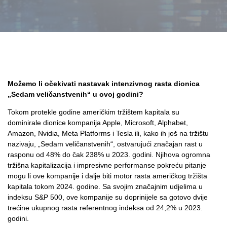
Možemo li očekivati nastavak intenzivnog rasta dionica
„Sedam veličanstvenih“ u ovoj godini?
Tokom protekle godine američkim tržištem kapitala su
dominirale dionice kompanija Apple, Microsoft, Alphabet,
Amazon, Nvidia, Meta Platforms i Tesla ili, kako ih još na tržištu
nazivaju, „Sedam veličanstvenih“, ostvarujući značajan rast u
rasponu od 48% do čak 238% u 2023. godini. Njihova ogromna
tržišna kapitalizacija i impresivne performanse pokreću pitanje
mogu li ove kompanije i dalje biti motor rasta američkog tržišta
kapitala tokom 2024. godine. Sa svojim značajnim udjelima u
indeksu S&P 500, ove kompanije su doprinijele sa gotovo dvije
trećine ukupnog rasta referentnog indeksa od 24,2% u 2023.
godini.