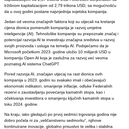
tržišnom kapitalizacijom od 2,79 triliona USD, sa mogućnošću
da u ovoj godini postane najvrjednija svjetska kompanija.
Jedan od veoma značajnih faktora koji su utjecali na kretanje
cijena dionica pomenutih kompanija je razvoj umjetne
inteligencije (AI). Tehnološke kompanije su prepoznale značaj i
potencijal razvoja AI te investiraju značajna sredstva u razvoj
svojih proizvoda i usluga na temelju AI. Podsjećamo da je
Microsoft početkom 2023. godine uložio 10 milijardi USD u
kompaniju Open AI koja je zaslužna za razvoj već veoma
poznatog AI sistema ChatGPT.
Pored razvoja AI, značajan utjecaj na rast dionica ovih
kompanija u 2023. godini su svakako imali i obećavajući
ekonomski indikatori, smanjenje inflacije, odluke Federalnih
rezervi o zaustavljanju povećanja kamatnih stopa, kao i
očekivanja investitora o smanjenju ključnih kamatnih stopa u
toku 2024. godine.
Na kraju, iako gledajući po prvoj sedmici trgovanja godina nije
dobro počela ni za „veličanstvenu sedmorku“, njihove
kontinuirane inovacije, globalno prisustvo te velika i stabilna