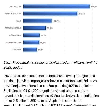
Slika: Procentualni rast cijena dionica „sedam veličanstvenih“ u
2023. godini
Izuzetna profitabilnost, kao i tehnološka inovacija, te globalna
dominacija ovih kompanija u njihovim sektorima zaslužni su za
privlačenje investitora i za snažan podsticaj tržištu kapitala.
Zaključno sa 09.01.2024. godine dvije od ukupno sedam
navedenih kompanija imale su tržišnu kapitalizaciju pojedinačno
preko 2,5 triliona USD, a to su Apple Inc. sa tržišnom
kapitalizacijom od 2,87 triliona USD i Microsoft Corporation sa