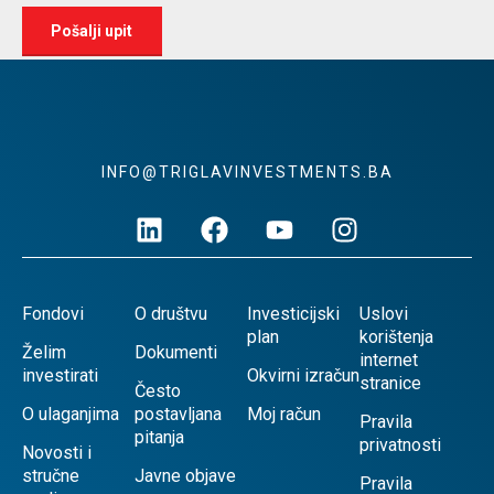
INFO@TRIGLAVINVESTMENTS.BA
Fondovi
O društvu
Investicijski
Uslovi
plan
korištenja
Želim
Dokumenti
internet
investirati
Okvirni izračun
stranice
Često
O ulaganjima
postavljana
Moj račun
Pravila
pitanja
privatnosti
Novosti i
stručne
Javne objave
Pravila