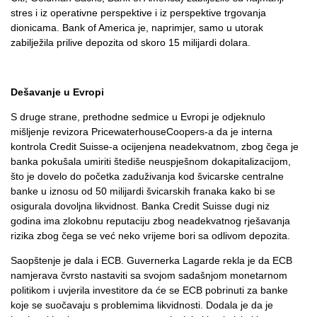
stres i iz operativne perspektive i iz perspektive trgovanja
dionicama. Bank of America je, naprimjer, samo u utorak
zabilježila prilive depozita od skoro 15 milijardi dolara.
Dešavanje u Evropi
S druge strane, prethodne sedmice u Evropi je odjeknulo
mišljenje revizora PricewaterhouseCoopers-a da je interna
kontrola Credit Suisse-a ocijenjena neadekvatnom, zbog čega je
banka pokušala umiriti štediše neuspješnom dokapitalizacijom,
što je dovelo do početka zaduživanja kod švicarske centralne
banke u iznosu od 50 milijardi švicarskih franaka kako bi se
osigurala dovoljna likvidnost. Banka Credit Suisse dugi niz
godina ima zlokobnu reputaciju zbog neadekvatnog rješavanja
rizika zbog čega se već neko vrijeme bori sa odlivom depozita.
Saopštenje je dala i ECB. Guvernerka Lagarde rekla je da ECB
namjerava čvrsto nastaviti sa svojom sadašnjom monetarnom
politikom i uvjerila investitore da će se ECB pobrinuti za banke
koje se suočavaju s problemima likvidnosti. Dodala je da je