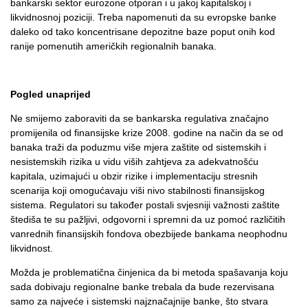
bankarski sektor eurozone otporan i u jakoj kapitalskoj i
likvidnosnoj poziciji. Treba napomenuti da su evropske banke
daleko od tako koncentrisane depozitne baze poput onih kod
ranije pomenutih američkih regionalnih banaka.
Pogled unaprijed
Ne smijemo zaboraviti da se bankarska regulativa značajno
promijenila od finansijske krize 2008. godine na način da se od
banaka traži da poduzmu više mjera zaštite od sistemskih i
nesistemskih rizika u vidu viših zahtjeva za adekvatnošću
kapitala, uzimajući u obzir rizike i implementaciju stresnih
scenarija koji omogućavaju viši nivo stabilnosti finansijskog
sistema. Regulatori su također postali svjesniji važnosti zaštite
štediša te su pažljivi, odgovorni i spremni da uz pomoć različitih
vanrednih finansijskih fondova obezbijede bankama neophodnu
likvidnost.
Možda je problematična činjenica da bi metoda spašavanja koju
sada dobivaju regionalne banke trebala da bude rezervisana
samo za najveće i sistemski najznačajnije banke, što stvara