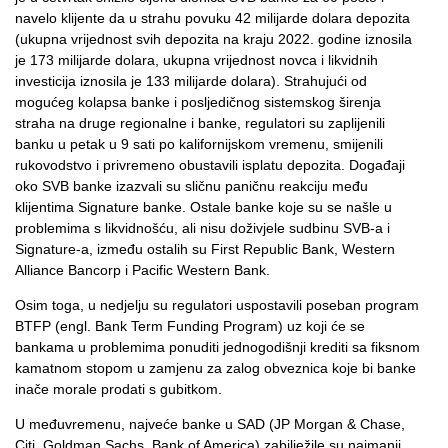
navelo klijente da u strahu povuku 42 milijarde dolara depozita
(ukupna vrijednost svih depozita na kraju 2022. godine iznosila
je 173 milijarde dolara, ukupna vrijednost novca i likvidnih
investicija iznosila je 133 milijarde dolara). Strahujući od
mogućeg kolapsa banke i posljedičnog sistemskog širenja
straha na druge regionalne i banke, regulatori su zaplijenili
banku u petak u 9 sati po kalifornijskom vremenu, smijenili
rukovodstvo i privremeno obustavili isplatu depozita. Događaji
oko SVB banke izazvali su sličnu paničnu reakciju među
klijentima Signature banke. Ostale banke koje su se našle u
problemima s likvidnošću, ali nisu doživjele sudbinu SVB-a i
Signature-a, između ostalih su First Republic Bank, Western
Alliance Bancorp i Pacific Western Bank.
Osim toga, u nedjelju su regulatori uspostavili poseban program
BTFP (engl. Bank Term Funding Program) uz koji će se
bankama u problemima ponuditi jednogodišnji krediti sa fiksnom
kamatnom stopom u zamjenu za zalog obveznica koje bi banke
inače morale prodati s gubitkom.
U međuvremenu, najveće banke u SAD (JP Morgan & Chase,
Citi, Goldman Sachs, Bank of America) zabilježile su najmanji