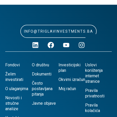
INFO@TRIGLAVINVESTMENTS.BA
Fondovi
O društvu
Investicijski
Uslovi
plan
korištenja
Želim
Dokumenti
internet
investirati
Okvirni izračun
stranice
Često
O ulaganjima
postavljana
Moj račun
Pravila
pitanja
privatnosti
Novosti i
stručne
Javne objave
Pravila
analize
kolačića