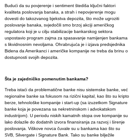
Budući da su povjerenje i sentiment štediša ključni faktori
kvaliteta poslovanja banaka, a strah i nepovjerenje mogu
dovesti do takozvanog bjekstva depozita, što može ugroziti
poslovanje banaka, svjedočili smo brzoj akciji američkog
regulatora koji je u cilju stabilizacije bankarskog sektora
uspostavio program zajma za spasavanje namijenjen bankama
s likvidnosnim nevoljama. Ohrabrujuća je i izjava predsjednika
Bidena da Amerikanci i američke kompanije ne treba da brinu o
dostupnosti svojih depozita.
Šta je zajedničko pomenutim bankama?
Treba istaći da problematične banke nisu sistemske banke, već
regionalne banke sa fokusom na rizični kapital, kao što su kripto
berze, tehnološke kompanije i start-up (sa izuzetkom Signature
banke koja je povezana sa nekretninskom i advokatskom
industrijom). U periodu niskih kamatnih stopa ove kompanije su
lako dolazile do dodatnih izvora finansiranja za razvoj i širenje
poslovanja. Viškove novca čuvale su u bankama kao što su
SVB, Silvergate i Signature Bank. Tako su banke bilježile