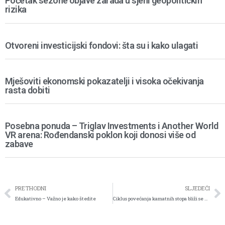
Početak sezone objave zarada u sjeni geopolitičkih
rizika
Otvoreni investicijski fondovi: šta su i kako ulagati
Mješoviti ekonomski pokazatelji i visoka očekivanja
rasta dobiti
Posebna ponuda – Triglav Investments i Another World
VR arena: Rođendanski poklon koji donosi više od
zabave
PRETHODNI
SLJEDEĆI
Edukativno – Važno je kako štedite
Ciklus povećanja kamatnih stopa bliži se kraju