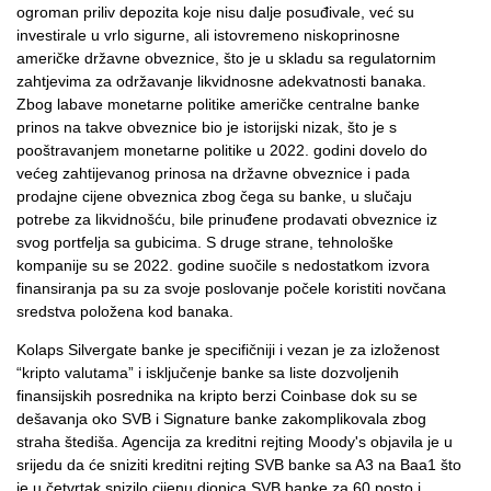
ogroman priliv depozita koje nisu dalje posuđivale, već su
investirale u vrlo sigurne, ali istovremeno niskoprinosne
američke državne obveznice, što je u skladu sa regulatornim
zahtjevima za održavanje likvidnosne adekvatnosti banaka.
Zbog labave monetarne politike američke centralne banke
prinos na takve obveznice bio je istorijski nizak, što je s
pooštravanjem monetarne politike u 2022. godini dovelo do
većeg zahtijevanog prinosa na državne obveznice i pada
prodajne cijene obveznica zbog čega su banke, u slučaju
potrebe za likvidnošću, bile prinuđene prodavati obveznice iz
svog portfelja sa gubicima. S druge strane, tehnološke
kompanije su se 2022. godine suočile s nedostatkom izvora
finansiranja pa su za svoje poslovanje počele koristiti novčana
sredstva položena kod banaka.
Kolaps Silvergate banke je specifičniji i vezan je za izloženost
“kripto valutama” i isključenje banke sa liste dozvoljenih
finansijskih posrednika na kripto berzi Coinbase dok su se
dešavanja oko SVB i Signature banke zakomplikovala zbog
straha štediša. Agencija za kreditni rejting Moody's objavila je u
srijedu da će sniziti kreditni rejting SVB banke sa A3 na Baa1 što
je u četvrtak snizilo cijenu dionica SVB banke za 60 posto i