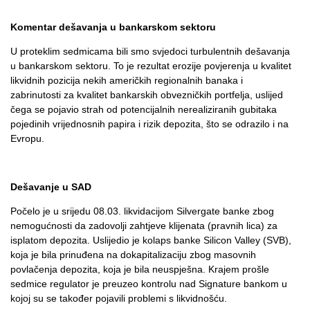
Komentar dešavanja u bankarskom sektoru
U proteklim sedmicama bili smo svjedoci turbulentnih dešavanja
u bankarskom sektoru. To je rezultat erozije povjerenja u kvalitet
likvidnih pozicija nekih američkih regionalnih banaka i
zabrinutosti za kvalitet bankarskih obvezničkih portfelja, uslijed
čega se pojavio strah od potencijalnih nerealiziranih gubitaka
pojedinih vrijednosnih papira i rizik depozita, što se odrazilo i na
Evropu.
Dešavanje u SAD
Počelo je u srijedu 08.03. likvidacijom Silvergate banke zbog
nemogućnosti da zadovolji zahtjeve klijenata (pravnih lica) za
isplatom depozita. Uslijedio je kolaps banke Silicon Valley (SVB),
koja je bila prinuđena na dokapitalizaciju zbog masovnih
povlačenja depozita, koja je bila neuspješna. Krajem prošle
sedmice regulator je preuzeo kontrolu nad Signature bankom u
kojoj su se također pojavili problemi s likvidnošću.