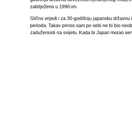
zabilježeno u 1990-im.
Slično vrijedi i za 30-godišnju japansku državnu o
perioda. Takav prinos sam po sebi ne bi bio neobi
zaduženosti na svijetu. Kada bi Japan morao ser
bio u problemima. Međutim, budući da zemlja i d
postojećeg duga, i dalje to može podnijeti. Doda
Banka Japana, koja i dalje refinansira svaku dosp
A kako stoje stvari u SAD-u? Prinos na 30-godiš
od 5%. Zbog relativno visokih prinosa, ove obve
investicijskim klasama. Poređenje prinosa dobiti 
američke državne obveznice pokazuje da dionice 
preuzimanje dioničkog rizika. To povećava relati
Naravno, ni državne obveznice nisu bez rizika, je
može dodatno povećati. Ključno pitanje „od milion
šokovima, poput onih iz 1990. i 2008. godine, ka
na 10-godišnje američke državne obveznice u pro