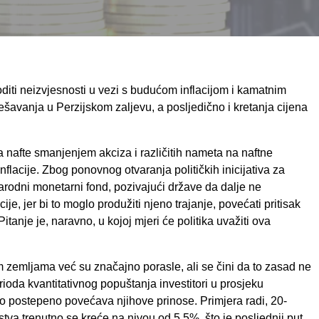
oditi neizvjesnosti u vezi s budućom inflacijom i kamatnim
ešavanja u Perzijskom zaljevu, a posljedično i kretanja cijena
 nafte smanjenjem akciza i različitih nameta na naftne
nflacije. Zbog ponovnog otvaranja političkih inicijativa za
rodni monetarni fond, pozivajući države da dalje ne
cije, jer bi to moglo produžiti njeno trajanje, povećati pritisak
Pitanje je, naravno, u kojoj mjeri će politika uvažiti ova
zemljama već su značajno porasle, ali se čini da to zasad ne
ioda kvantitativnog popuštanja investitori u prosjeku
o postepeno povećava njihove prinose. Primjera radi, 20-
va trenutno se kreće na nivou od 5,5%, što je posljednji put