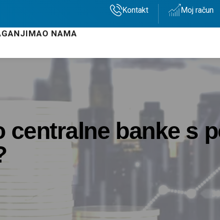
Kontakt
Moj račun
AGANJIMA
O NAMA
o centralne banke s 
?