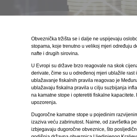
Obveznička tržišta se i dalje ne uspijevaju oslob
stopama, koje trenutno u velikoj mjeri određuju d
nafte i drugih sirovina.
U Evropi su države brzo reagovale na skok cijena
derivate, čime su u određenoj mjeri ublažile rast i
ublažavanje fiskalnih pravila reagovao je Međuna
ublažavaju fiskalna pravila u cilju suzbijanja infla
na kamatne stope i opteretiti fiskalne kapacitete. 
upozorenja.
Dugoročne kamatne stope u pojedinim razvijenim 
izaziva veću zabrinutost. Naime, od završetka per
izbjegavaju dugoročne obveznice, što posljedičn
godišnja državna obveznica Ujedinjenog Kraljevst