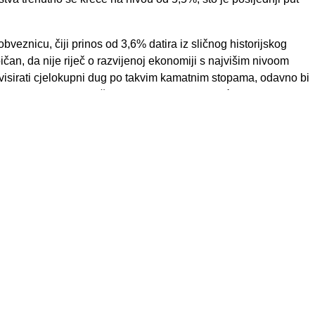
bveznicu, čiji prinos od 3,6% datira iz sličnog historijskog
čan, da nije riječ o razvijenoj ekonomiji s najvišim nivoom
visirati cjelokupni dug po takvim kamatnim stopama, odavno bi
alje ima nisku prosječnu kamatnu stopu na većinu svog
tno, ključni investitor u japanske državne obveznice je sama
jelu obveznicu iz svog portfelja.
nju državnu obveznicu već se neko vrijeme kreće blizu nivoa
znice ponovo postaju relevantna alternativa drugim
američkih dionica i prinosa na 10-godišnje ili 30-godišnje
trenutno investitorima nude vrlo ograničenu premiju za
vnu atraktivnost američkih državnih obveznica.
r ostaju izložene kamatnom riziku, koji se u trenutnim uslovima
 dolara“ jeste – za koliko. Historijska poređenja s naftnim
da je cijena nafte porasla za oko 100%, pokazuju da se prinos
sjeku povećao za približno 0,5 do 1 procentni poen.