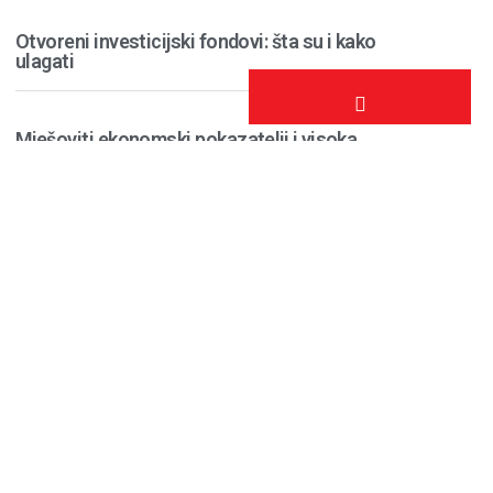
Otvoreni investicijski fondovi: šta su i kako
ulagati
KONTAKTIRAJTE
NAS
Mješoviti ekonomski pokazatelji i visoka
očekivanja rasta dobiti
Posebna ponuda – Triglav Investments i
Another World VR arena: Rođendanski
poklon koji donosi više od zabave