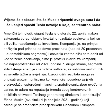
Vrijeme će pokazati šta će Musk pripremiti ovoga puta i da
li će uspjeti spasiti Teslu nevolje u kojoj se trenutno nalazi.
Američki tehnološki gigant Tesla je u utorak, 22. aprila, nakon
zatvaranja berze, objavio kvartalne rezultate poslovanja koji su
bili veliko razočarenje za investitore. Kompanija je, na primjer,
doživjela pad prihoda od devet procenata (pad od 20 procenata
u automobilskom segmentu) i ostvarila znatno nižu neto dobit od
već sniženih očekivanja, čime je protekli kvartal za kompaniju
bio najneprofitabilniji od 2021. godine. S druge strane, segmenti
skladištenje energije i narudžbe softvera, sa solidnim rastom, bili
su svijetle tačke u izvještaju. Uzroci loših rezultata mogu se
pripisati snažnim pritiscima konkurencije, posebno azijskih
proizvođača, opterećenim lancima snabdijevanja zbog uvođenja
carina, te udaru na reputaciju brenda zbog kontroverznih
političkih aktivnosti Teslinog generalnog direktora i „tehnokralja“
Elona Muska (ovu titulu si je dodijelio 2021. godine) koji
sarađuje sa američkim predsjednikom Donaldom Trumpom