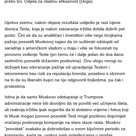
preko tzv. Odjela za vladinu efikasnost (Doge).
Uprkos svemu, nakon objave rezultata uslijedio je rast cijene
dionica Tesla, koja je nakon zatvaranja tržišta dobila dobrih pet
posto. Čini se da su analitičari i investitori više nego brojkama
pažnju posvetili Muskovoj najavi da će suštinski odstupiti od
saradnje s američkom vladom u maju i više se fokusirati na
ponovno vođenje Tesle (pri čemu će i dalje jedan do dva dana
sedmično posvetiti državnim poslovima). Ovu ulogu mnogi su
doživjeli kao odvraćanje pažnje od upravljanja Teslom i
istovremeno kao rizik za reputaciju brenda, posebno s obzirom
na to da su liberalni kupci na nju odgovorili bojkotima, pa čak i
protestima.
Istina je da samo Muskovo odstupanje iz Trumpove
administracije neće biti dovoljno da se poništi već učinjena šteta,
ali reakcija tržišta ipak sugeriše da bi dodatno vrijeme i fokus koji
bi Musk mogao ponovo posvetiti Tesli mogli pozitivno doprinijeti
vraćanju poslovanja kompanije na stare staze rasta. Muskov
“povratak” svakako je dobrodošao u ovom ključnom periodu za
kompaniju, kada se, uprkos svim poteškoćama u prodaji