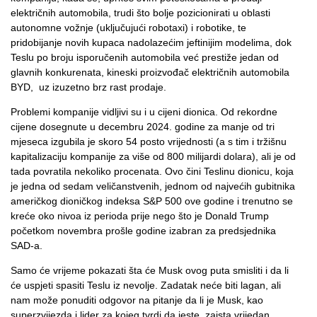
električnih automobila, trudi što bolje pozicionirati u oblasti
autonomne vožnje (uključujući robotaxi) i robotike, te
pridobijanje novih kupaca nadolazećim jeftinijim modelima, dok
Teslu po broju isporučenih automobila već prestiže jedan od
glavnih konkurenata, kineski proizvođač električnih automobila
BYD, uz izuzetno brz rast prodaje.
Problemi kompanije vidljivi su i u cijeni dionica. Od rekordne
cijene dosegnute u decembru 2024. godine za manje od tri
mjeseca izgubila je skoro 54 posto vrijednosti (a s tim i tržišnu
kapitalizaciju kompanije za više od 800 milijardi dolara), ali je od
tada povratila nekoliko procenata. Ovo čini Teslinu dionicu, koja
je jedna od sedam veličanstvenih, jednom od najvećih gubitnika
američkog dioničkog indeksa S&P 500 ove godine i trenutno se
kreće oko nivoa iz perioda prije nego što je Donald Trump
početkom novembra prošle godine izabran za predsjednika
SAD-a.
Samo će vrijeme pokazati šta će Musk ovog puta smisliti i da li
će uspjeti spasiti Teslu iz nevolje. Zadatak neće biti lagan, ali
nam može ponuditi odgovor na pitanje da li je Musk, kao
superzvijezda i lider za kojeg tvrdi da jeste, zaista vrijedan