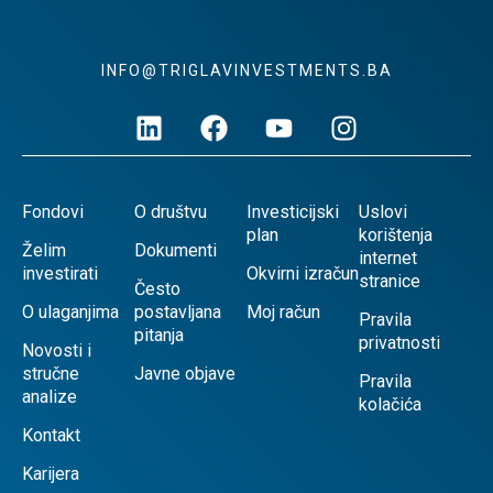
INFO@TRIGLAVINVESTMENTS.BA
Fondovi
O društvu
Investicijski
Uslovi
plan
korištenja
Želim
Dokumenti
internet
investirati
Okvirni izračun
stranice
Često
O ulaganjima
postavljana
Moj račun
Pravila
pitanja
privatnosti
Novosti i
stručne
Javne objave
Pravila
analize
kolačića
Kontakt
Karijera