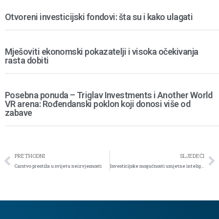
Otvoreni investicijski fondovi: šta su i kako ulagati
Mješoviti ekonomski pokazatelji i visoka očekivanja
rasta dobiti
Posebna ponuda – Triglav Investments i Another World
VR arena: Rođendanski poklon koji donosi više od
zabave
PRETHODNI
SLJEDEĆI
Carstvo prestiža u svijetu neizvjesnosti
Investicijske mogućnosti umjetne inteligencije