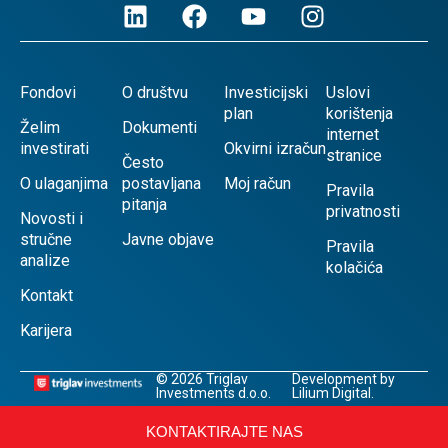
Fondovi
O društvu
Investicijski
Uslovi
plan
korištenja
Želim
Dokumenti
internet
investirati
Okvirni izračun
stranice
Često
O ulaganjima
postavljana
Moj račun
Pravila
pitanja
privatnosti
Novosti i
stručne
Javne objave
Pravila
analize
kolačića
Kontakt
Karijera
© 2026 Triglav
Development by
Investments d.o.o.
Lilium Digital.
KONTAKTIRAJTE NAS