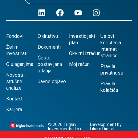
Fondovi
O društvu
Investicijski
Uslovi
plan
korištenja
Želim
Dokumenti
internet
investirati
Okvirni izračun
stranice
Često
O ulaganjima
postavljana
Moj račun
Pravila
pitanja
privatnosti
Novosti i
stručne
Javne objave
Pravila
analize
kolačića
Kontakt
Karijera
© 2026 Triglav
Development by
Investments d.o.o.
Lilium Digital.