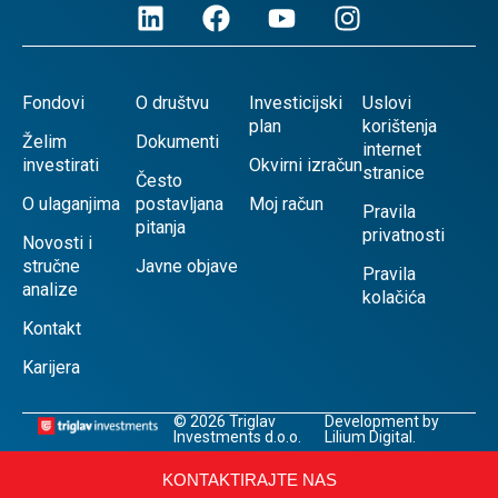
Fondovi
O društvu
Investicijski
Uslovi
plan
korištenja
Želim
Dokumenti
internet
investirati
Okvirni izračun
stranice
Često
O ulaganjima
postavljana
Moj račun
Pravila
pitanja
privatnosti
Novosti i
stručne
Javne objave
Pravila
analize
kolačića
Kontakt
Karijera
© 2026 Triglav
Development by
Investments d.o.o.
Lilium Digital.
KONTAKTIRAJTE NAS