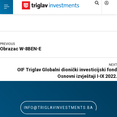
PREVIOUS
Obrazac W-8BEN-E
NEXT
OIF Triglav Globalni dionički investicijski fond
Osnovni izvještaji I-IX 2022.
INFO@TRIGLAVINVESTMENTS.BA