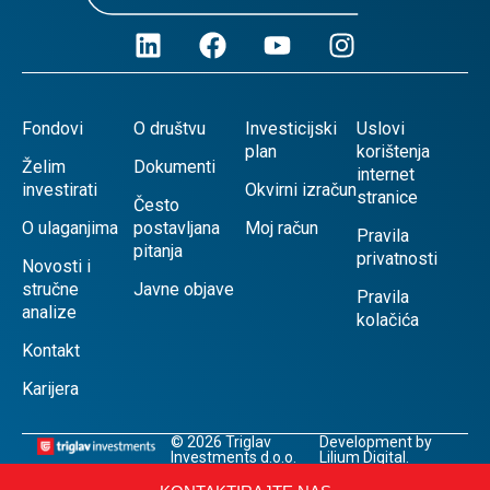
Fondovi
O društvu
Investicijski
Uslovi
plan
korištenja
Želim
Dokumenti
internet
investirati
Okvirni izračun
stranice
Često
O ulaganjima
postavljana
Moj račun
Pravila
pitanja
privatnosti
Novosti i
stručne
Javne objave
Pravila
analize
kolačića
Kontakt
Karijera
© 2026 Triglav
Development by
Investments d.o.o.
Lilium Digital.