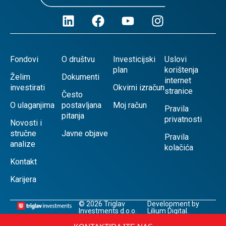
Fondovi
O društvu
Investicijski
Uslovi
plan
korištenja
Želim
Dokumenti
internet
investirati
Okvirni izračun
stranice
Često
O ulaganjima
postavljana
Moj račun
Pravila
pitanja
privatnosti
Novosti i
stručne
Javne objave
Pravila
analize
kolačića
Kontakt
Karijera
© 2026 Triglav
Development by
Investments d.o.o.
Lilium Digital.