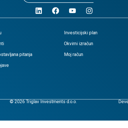
u
Investicijski plan
ti
Okvirni izračun
stavljana pitanja
Moj račun
bjave
© 2026 Triglav Investments d.o.o.
Deve