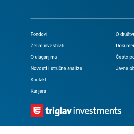
Fondovi
O društv
Želim investirati
Dokumen
O ulaganjima
Često po
Novosti i stručne analize
Javne o
Kontakt
Karijera