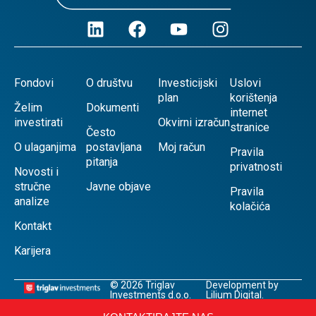
Fondovi
O društvu
Investicijski
Uslovi
plan
korištenja
Želim
Dokumenti
internet
investirati
Okvirni izračun
stranice
Često
O ulaganjima
postavljana
Moj račun
Pravila
pitanja
privatnosti
Novosti i
stručne
Javne objave
Pravila
analize
kolačića
Kontakt
Karijera
© 2026 Triglav
Development by
Investments d.o.o.
Lilium Digital.