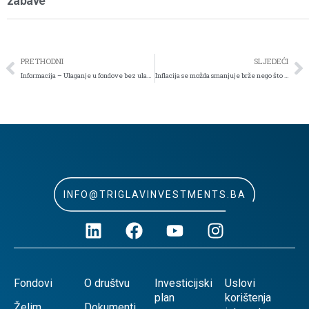
zabave
PRETHODNI
SLJEDEĆI
Informacija – Ulaganje u fondove bez ulazne naknade do 31.03.2023. godine
Inflacija se možda smanjuje brže nego što se čini
INFO@TRIGLAVINVESTMENTS.BA
Fondovi
O društvu
Investicijski
Uslovi
plan
korištenja
Želim
Dokumenti