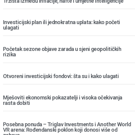
Tržišta između inflacije, nafte i umjetne inteligencije
Investicijski plan ili jednokratna uplata: kako početi
ulagati
Početak sezone objave zarada u sjeni geopolitičkih
rizika
Otvoreni investicijski fondovi: šta su i kako ulagati
Mješoviti ekonomski pokazatelji i visoka očekivanja
rasta dobiti
Posebna ponuda – Triglav Investments i Another World
VR arena: Rođendanski poklon koji donosi više od