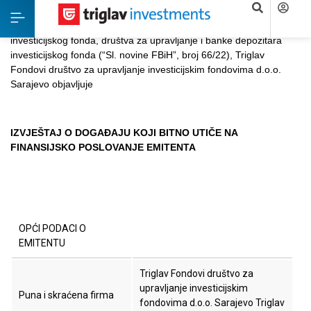
Na osnovu Pravilnika o strukturi i sadržaju izvještaja
investicijskog fonda, društva za upravljanje i banke depozitara
investicijskog fonda (“Sl. novine FBiH”, broj 66/22), Triglav
Fondovi društvo za upravljanje investicijskim fondovima d.o.o.
Sarajevo objavljuje
IZVJEŠTAJ O DOGAĐAJU KOJI BITNO UTIČE NA
FINANSIJSKO POSLOVANJE EMITENTA
OPĆI PODACI O
EMITENTU
Triglav Fondovi društvo za
upravljanje investicijskim
Puna i skraćena firma
fondovima d.o.o. Sarajevo Triglav