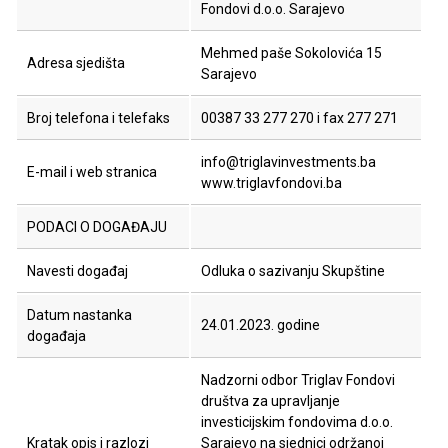
Fondovi d.o.o. Sarajevo
Mehmed paše Sokolovića 15
Adresa sjedišta
Sarajevo
Broj telefona i telefaks
00387 33 277 270 i fax 277 271
info@triglavinvestments.ba
E-mail i web stranica
www.triglavfondovi.ba
PODACI O DOGAĐAJU
Navesti događaj
Odluka o sazivanju Skupštine
Datum nastanka
24.01.2023. godine
događaja
Nadzorni odbor Triglav Fondovi
društva za upravljanje
investicijskim fondovima d.o.o.
Kratak opis i razlozi
Sarajevo na sjednici održanoj